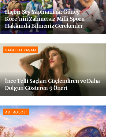
Hiçbir Şey Yapmamak: Güney
Kore’nin Zahmetsiz Milli Sporu
Hakkında Bilmeniz Gerekenler
SAĞLIKLI YAŞAM
İnce Telli Saçları Güçlendiren ve Daha
Dolgun Gösteren 9 Öneri
ASTROLOJI