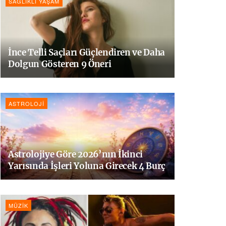
SAĞLIKLI YAŞAM
İnce Telli Saçları Güçlendiren ve Daha
Dolgun Gösteren 9 Öneri
ASTROLOJI
Astrolojiye Göre 2026’nın İkinci
Yarısında İşleri Yoluna Girecek 4 Burç
MÜZIK