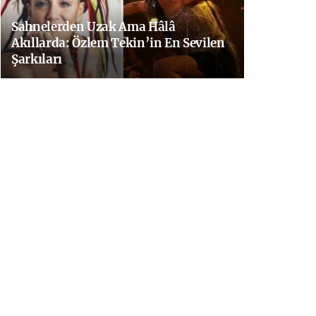
Sahnelerden Uzak Ama Hâlâ
Akıllarda: Özlem Tekin’in En Sevilen
Şarkıları