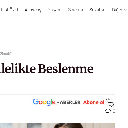
eList Özel
Alışveriş
Yaşam
Sinema
Seyahat
Diğer
Olmalı?
lelikte Beslenme
0