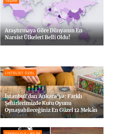
YAŞAM
Araştırmaya Göre Dünyanın En
Narsist Ülkeleri Belli Oldu!
LISTELIST ÖZEL
İstanbul’dan Ankara’ya: Farklı
Şehirlerimizde Kutu Oyunu
Oynayabileceğiniz En Güzel 12 Mekân
TEKNOLOJI - BILIM