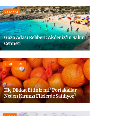
SEYAHAT
Gozo Adası Rehberi: Akdeniz’in Sakin
Cenneti
YEME - İÇME
Hiç Dikkat Ettiniz mi? Portakallar
Neden Kırmızı Filelerde Satılıyor?