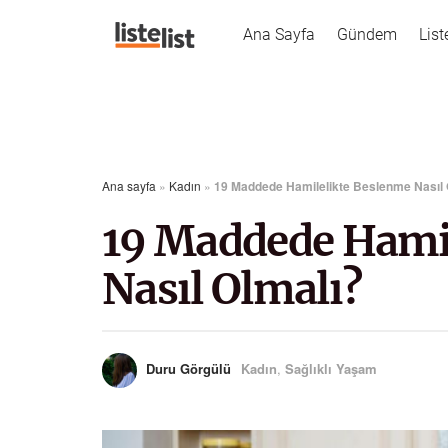
Ana Sayfa
Gündem
List
Ana sayfa
»
Kadın
»
19 Maddede Hamilelikte Beslenme Nasıl 
19 Maddede Hami
Nasıl Olmalı?
Duru Görgülü
Kadın
,
Sağlıklı Yaşam