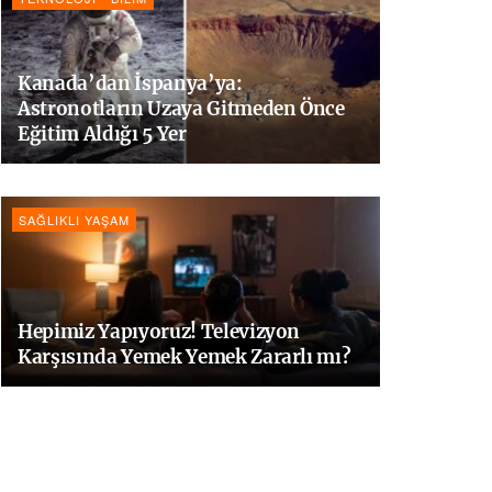
Kanada’dan İspanya’ya:
Astronotların Uzaya Gitmeden Önce
Eğitim Aldığı 5 Yer
SAĞLIKLI YAŞAM
Hepimiz Yapıyoruz! Televizyon
Karşısında Yemek Yemek Zararlı mı?