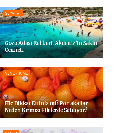
SEYAHAT
Gozo Adası Rehberi: Akdeniz’in Sakin
Cenneti
YEME - İÇME
Hiç Dikkat Ettiniz mi? Portakallar
Neden Kırmızı Filelerde Satılıyor?