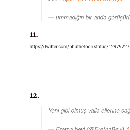
— ummadığın bir anda görüşürü
11.
https://twitter.com/bbuthefool/status/129792
12.
Yeni gibi olmuş valla ellerine sa
— Eretna beyi (@EretnaBeyi)
A