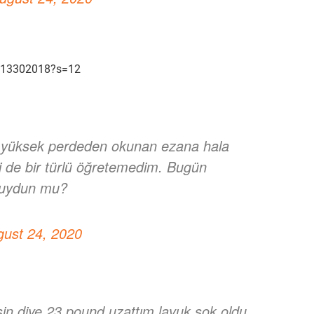
55913302018?s=12
k yüksek perdeden okunan ezana hala
i de bir türlü öğretemedim. Bugün
 duydun mu?
gust 24, 2020
sin diye 23 pound uzattım lavuk şok oldu