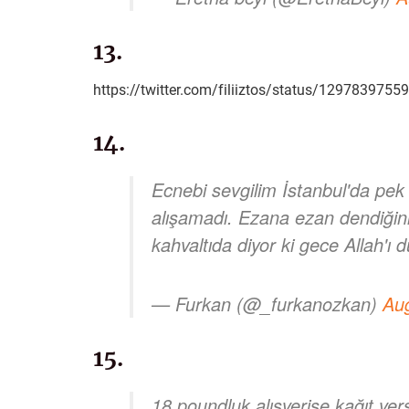
13.
https://twitter.com/filiiztos/status/12978397
14.
Ecnebi sevgilim İstanbul'da pe
alışamadı. Ezana ezan dendiğin
kahvaltıda diyor ki gece Allah'ı
— Furkan (@_furkanozkan)
Au
15.
18 poundluk alışverişe kağıt ver