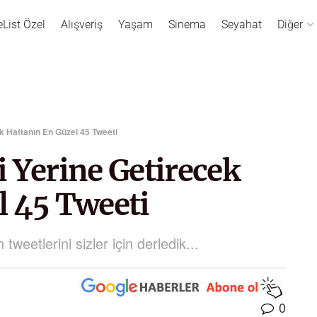
eList Özel
Alışveriş
Yaşam
Sinema
Seyahat
Diğer
k Haftanın En Güzel 45 Tweeti
 Yerine Getirecek
l 45 Tweeti
weetlerini sizler için derledik...
0