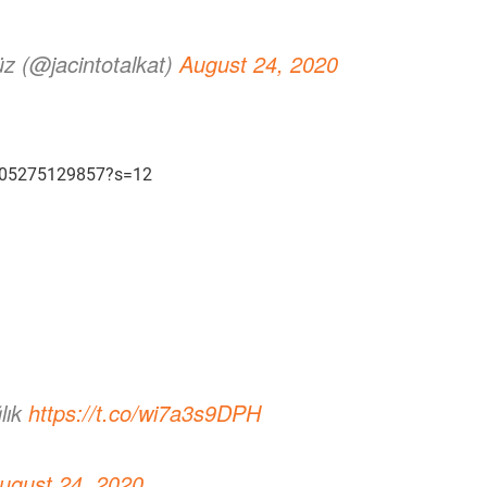
z (@jacintotalkat)
August 24, 2020
2705275129857?s=12
ğlık
https://t.co/wi7a3s9DPH
ugust 24, 2020