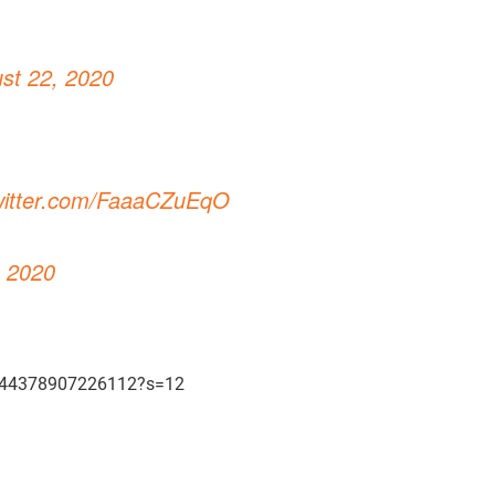
st 22, 2020
twitter.com/FaaaCZuEqO
, 2020
7444378907226112?s=12