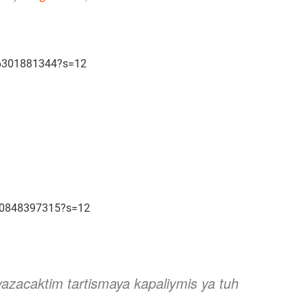
796301881344?s=12
030848397315?s=12
zacaktim tartismaya kapaliymis ya tuh