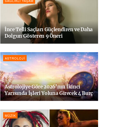
SAĞLIKLI YAŞAM
İnce Telli Saçları Güçlendiren ve Daha
Dolgun Gösteren 9 Öneri
ASTROLOJI
Astrolojiye Göre 2026’nın İkinci
Yarısında İşleri Yoluna Girecek 4 Burç
MÜZIK