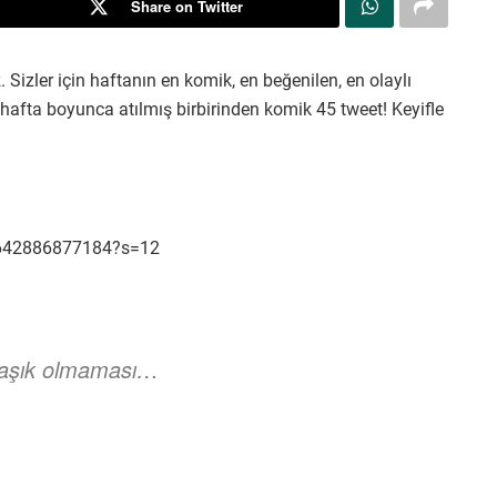
Share on Twitter
. Sizler için haftanın en komik, en beğenilen, en olaylı
e hafta boyunca atılmış birbirinden komik 45 tweet! Keyifle
30642886877184?s=12
 aşık olmaması…