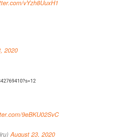
itter.com/vYzh8UuxH1
, 2020
8842769410?s=12
itter.com/9eBKU02SvC
iru)
August 23, 2020