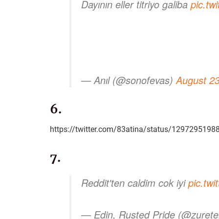
Dayının eller titriyo galiba
pic.tw
— Anıl (@sonofevas)
August 23
6.
https://twitter.com/83atina/status/129729519
7.
Reddit'ten caldim cok iyi
pic.tw
— Edin, Rusted Pride (@zurete