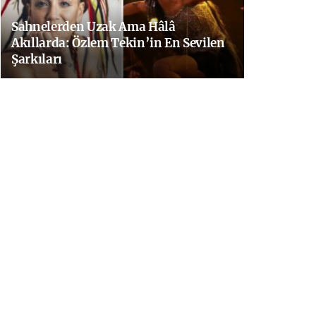
Sahnelerden Uzak Ama Hâlâ
Akıllarda: Özlem Tekin’in En Sevilen
Şarkıları