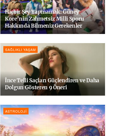
Hiçbir Şey Yapmamak: Güney
Kore’nin Zahmetsiz Milli Sporu
Hakkında Bilmeniz Gerekenler
SAĞLIKLI YAŞAM
İnce Telli Saçları Güçlendiren ve Daha
Dolgun Gösteren 9 Öneri
ASTROLOJI