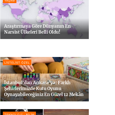
YAŞAM
Araştırmaya Göre Dünyanın En
Narsist Ülkeleri Belli Oldu!
LISTELIST ÖZEL
İstanbul’dan Ankara’ya: Farklı
Şehirlerimizde Kutu Oyunu
Oynayabileceğiniz En Güzel 12 Mekân
TEKNOLOJI - BILIM