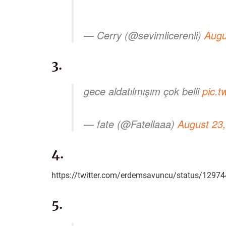
— Cerry (@sevimlicerenli)
Augu
3.
gece aldatılmışım çok belli
pic.
— fate (@Fatellaaa)
August 23
4.
https://twitter.com/erdemsavuncu/status/129
5.