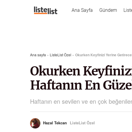
Ana Sayfa
Gündem
List
Ana sayfa
»
ListeList Özel
»
Okurken Keyfinizi Yerine Getirece
Okurken Keyfinizi
Haftanın En Güze
Haftanın en sevilen ve en çok beğenilen t
Hazal Tekcan
ListeList Özel