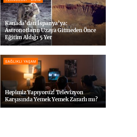
Kanada’dan İspanya’ya:
Astronotların Uzaya Gitmeden Önce
Eğitim Aldığı 5 Yer
SAĞLIKLI YAŞAM
Hepimiz Yapıyoruz! Televizyon
Karşısında Yemek Yemek Zararlı mı?