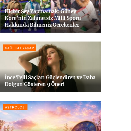
Hiçbir Şey Yapmamak: Güney
Kore’nin Zahmetsiz Milli Sporu
Hakkında Bilmeniz Gerekenler
SAĞLIKLI YAŞAM
İnce Telli Saçları Güçlendiren ve Daha
Dolgun Gösteren 9 Öneri
ASTROLOJI