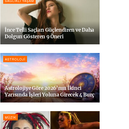
SAĞLIKLI YAŞAM
İnce Telli Saçları Güçlendiren ve Daha
Dolgun Gösteren 9 Öneri
ASTROLOJI
Astrolojiye Göre 2026’nın İkinci
Yarısında İşleri Yoluna Girecek 4 Burç
MÜZIK