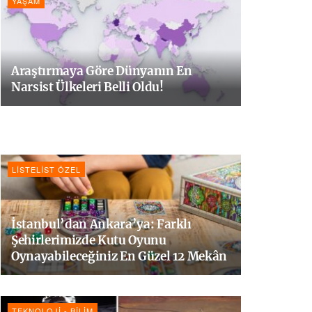
YAŞAM
Araştırmaya Göre Dünyanın En
Narsist Ülkeleri Belli Oldu!
LISTELIST ÖZEL
İstanbul’dan Ankara’ya: Farklı
Şehirlerimizde Kutu Oyunu
Oynayabileceğiniz En Güzel 12 Mekân
TEKNOLOJI - BILIM