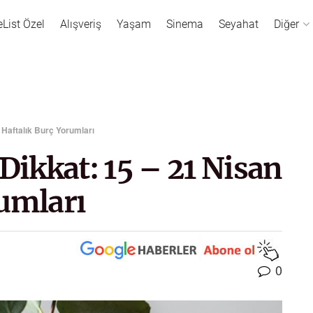
eList Özel
Alışveriş
Yaşam
Sinema
Seyahat
Diğer
 Haftalık Burç Yorumları
Dikkat: 15 – 21 Nisan
rumları
0