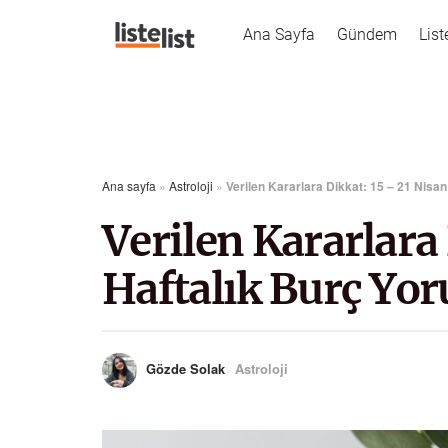
Ana Sayfa
Gündem
List
Ana sayfa
»
Astroloji
»
Verilen Kararlara Dikkat: 15 – 21 Nisan
Verilen Kararlara 
Haftalık Burç Yo
Gözde Solak
Astroloji