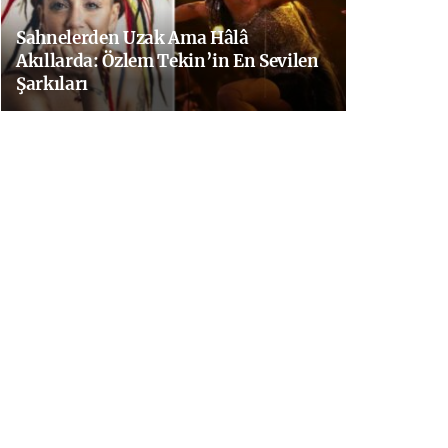
Sahnelerden Uzak Ama Hâlâ
Akıllarda: Özlem Tekin’in En Sevilen
Şarkıları