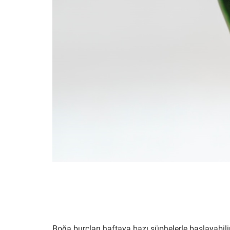
Boğa burçları haftaya bazı şüphelerle başlayabilir