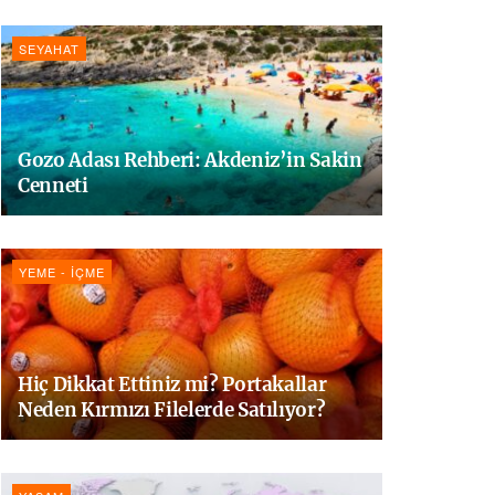
SEYAHAT
Gozo Adası Rehberi: Akdeniz’in Sakin
Cenneti
YEME - İÇME
Hiç Dikkat Ettiniz mi? Portakallar
Neden Kırmızı Filelerde Satılıyor?