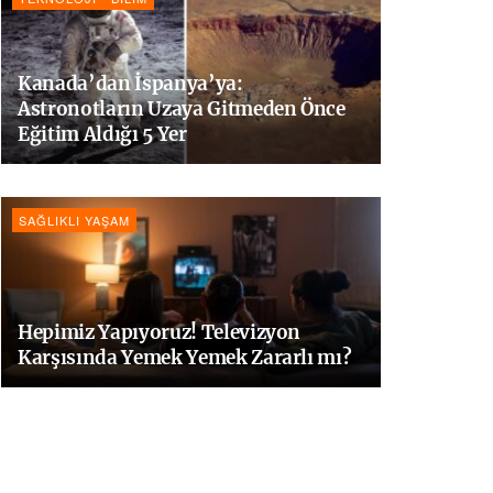
Kanada’dan İspanya’ya:
Astronotların Uzaya Gitmeden Önce
Eğitim Aldığı 5 Yer
SAĞLIKLI YAŞAM
Hepimiz Yapıyoruz! Televizyon
Karşısında Yemek Yemek Zararlı mı?