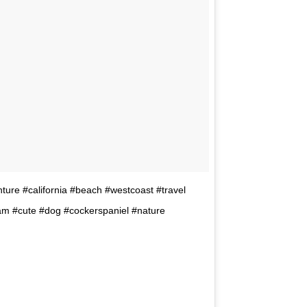
nture #california #beach #westcoast #travel
ram #cute #dog #cockerspaniel #nature