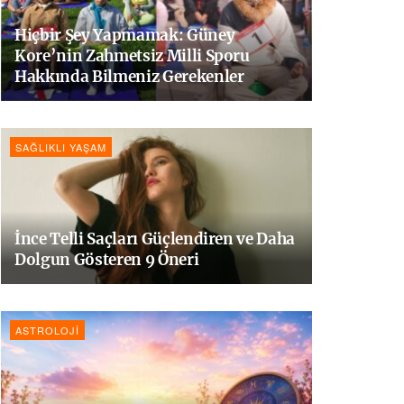
Hiçbir Şey Yapmamak: Güney
Kore’nin Zahmetsiz Milli Sporu
Hakkında Bilmeniz Gerekenler
SAĞLIKLI YAŞAM
İnce Telli Saçları Güçlendiren ve Daha
Dolgun Gösteren 9 Öneri
ASTROLOJI