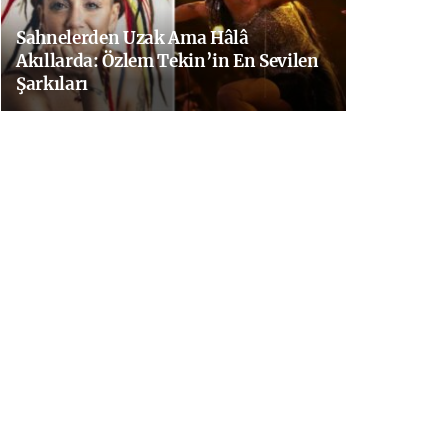
Sahnelerden Uzak Ama Hâlâ
Akıllarda: Özlem Tekin’in En Sevilen
Şarkıları