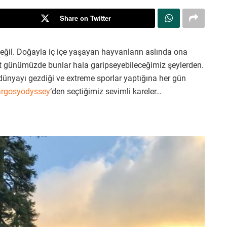
Share on Twitter
değil. Doğayla iç içe yaşayan hayvanların aslında ona
t günümüzde bunlar hala garipseyebileceğimiz şeylerden.
 dünyayı gezdiği ve extreme sporlar yaptığına her gün
argosyodyssey
‘den seçtiğimiz sevimli kareler…