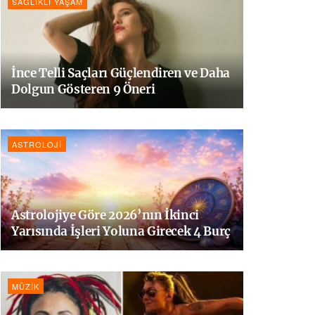
SAĞLIKLI YAŞAM
İnce Telli Saçları Güçlendiren ve Daha
Dolgun Gösteren 9 Öneri
ASTROLOJI
Astrolojiye Göre 2026’nın İkinci
Yarısında İşleri Yoluna Girecek 4 Burç
MÜZIK