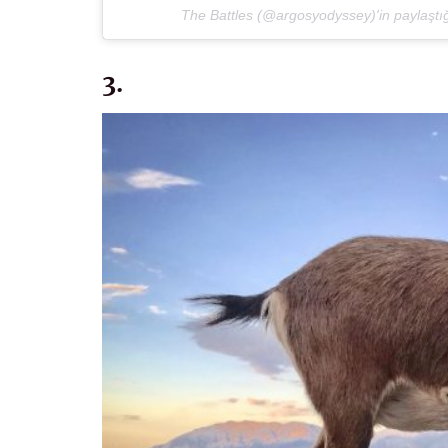
The Battles (@argosyodyssey)'in paylaştığı
3.