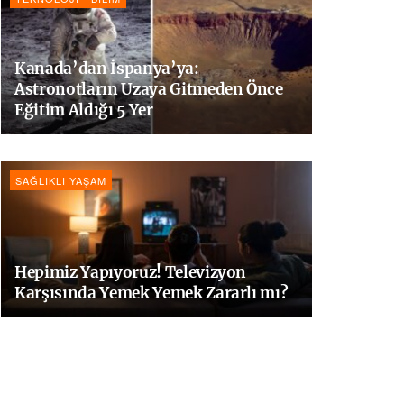
Kanada’dan İspanya’ya:
Astronotların Uzaya Gitmeden Önce
Eğitim Aldığı 5 Yer
SAĞLIKLI YAŞAM
Hepimiz Yapıyoruz! Televizyon
Karşısında Yemek Yemek Zararlı mı?