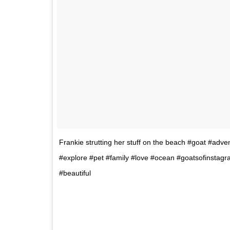
Frankie strutting her stuff on the beach #goat #adve
#explore #pet #family #love #ocean #goatsofinstag
#beautiful