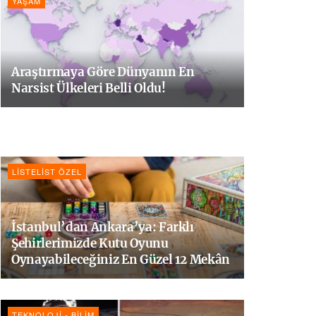
YAŞAM
Araştırmaya Göre Dünyanın En
Narsist Ülkeleri Belli Oldu!
LISTELIST ÖZEL
İstanbul’dan Ankara’ya: Farklı
Şehirlerimizde Kutu Oyunu
Oynayabileceğiniz En Güzel 12 Mekân
TEKNOLOJI - BILIM