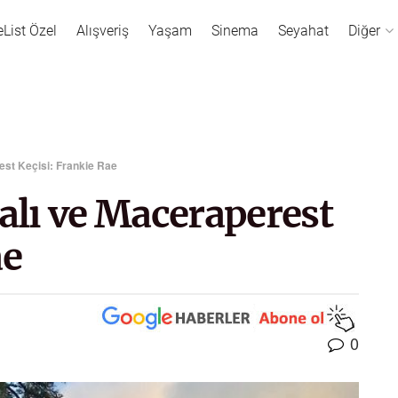
eList Özel
Alışveriş
Yaşam
Sinema
Seyahat
Diğer
st Keçisi: Frankie Rae
lı ve Maceraperest
ae
0