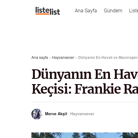
Ana Sayfa
Gündem
List
Ana sayfa
»
Hayvansever
»
Dünyanın En Havalı ve Macerapere
Dünyanın En Hava
Keçisi: Frankie R
Merve Akşit
Hayvansever