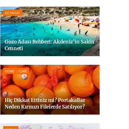
SEYAHAT
Gozo Adası Rehberi: Akdeniz’in Sakin
Cenneti
YEME - İÇME
Hiç Dikkat Ettiniz mi? Portakallar
Neden Kırmızı Filelerde Satılıyor?