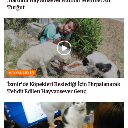
Mardinli Hayvansever Muhtar Mehmet Ali
Turğut
HAYVANSEVER
İzmir’de Köpekleri Beslediği İçin Hırpalanarak
Tehdit Edilen Hayvansever Genç