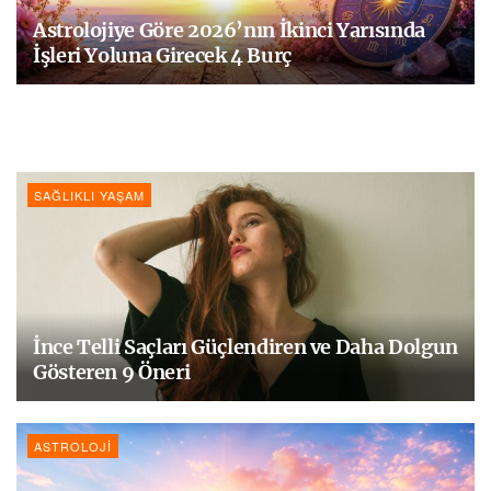
Astrolojiye Göre 2026’nın İkinci Yarısında
İşleri Yoluna Girecek 4 Burç
SAĞLIKLI YAŞAM
İnce Telli Saçları Güçlendiren ve Daha Dolgun
Gösteren 9 Öneri
ASTROLOJI