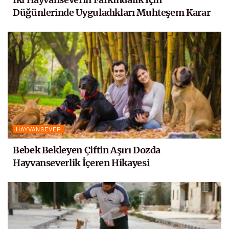
Düğünlerinde Uyguladıkları Muhteşem Karar
HAYVANSEVER
Bebek Bekleyen Çiftin Aşırı Dozda
Hayvanseverlik İçeren Hikayesi