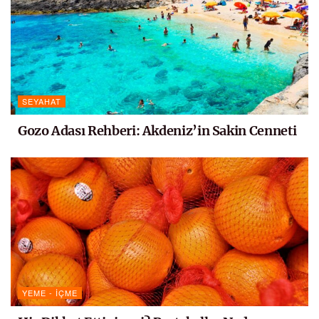
SEYAHAT
Gozo Adası Rehberi: Akdeniz’in Sakin Cenneti
YEME - İÇME