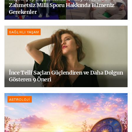
Zahmetsiz Milli Sporu Hakkında Bilmeniz
Gerekenler
SAĞLIKLI YAŞAM
İnce Telli Saçları Güçlendiren ve Daha Dolgun
Gösteren 9 Öneri
ASTROLOJI