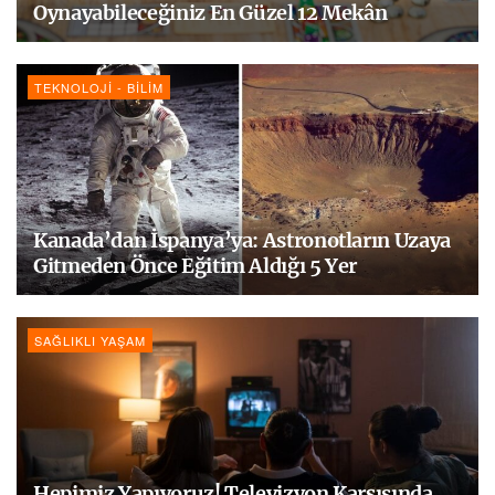
Oynayabileceğiniz En Güzel 12 Mekân
TEKNOLOJI - BILIM
Kanada’dan İspanya’ya: Astronotların Uzaya
Gitmeden Önce Eğitim Aldığı 5 Yer
SAĞLIKLI YAŞAM
Hepimiz Yapıyoruz! Televizyon Karşısında