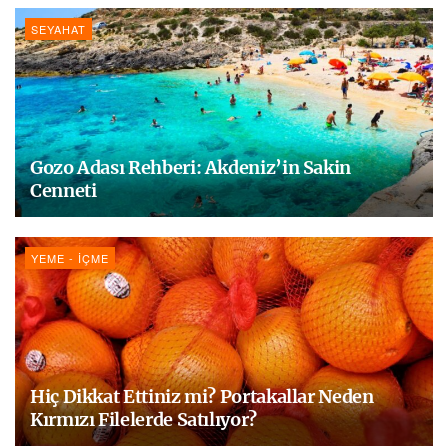
SEYAHAT
Gozo Adası Rehberi: Akdeniz’in Sakin
Cenneti
YEME - İÇME
Hiç Dikkat Ettiniz mi? Portakallar Neden
Kırmızı Filelerde Satılıyor?