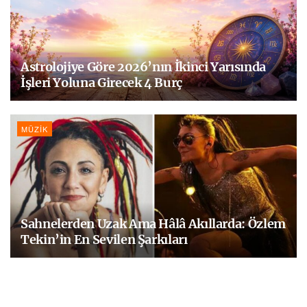
Astrolojiye Göre 2026’nın İkinci Yarısında
İşleri Yoluna Girecek 4 Burç
MÜZIK
Sahnelerden Uzak Ama Hâlâ Akıllarda: Özlem
Tekin’in En Sevilen Şarkıları