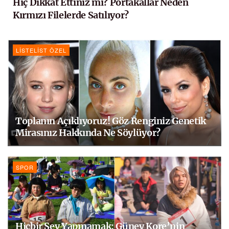
Hiç Dikkat Ettiniz mi? Portakallar Neden
Kırmızı Filelerde Satılıyor?
LISTELIST ÖZEL
Toplanın Açıklıyoruz! Göz Renginiz Genetik
Mirasınız Hakkında Ne Söylüyor?
SPOR
Hiçbir Şey Yapmamak: Güney Kore’nin