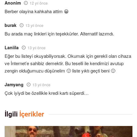
Anonim
12 yıl önce
Berber olayina kahkaha attim 😀
burak
13 yıl önce
Bu arada maç linkleri için teşekkürler. Alternatif lazımdı.
Laniila
13 yıl önce
Eğer bu listeyi okuyabiliyorsak. Okumak için gerekli olan cihaza
ve İnternet’e sahibiz demektir. Bu teselli ile kendimizi avutup
zengin olduğumuzu düşünelim 🙂 liste yıktı geçti beni 🙂
Jamyang
13 yıl önce
Çok iyiydi be özellikle kredi kartı süperdi…
İlgili
İçerikler