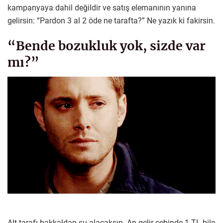
kampanyaya dahil değildir ve satış elemanının yanına
gelirsin: “Pardon 3 al 2 öde ne tarafta?” Ne yazık ki fakirsin.
“Bende bozukluk yok, sizde var
mı?”
Alt tarafı bakkaldan su alacaksın. An gelir cebinde 1 TL bile