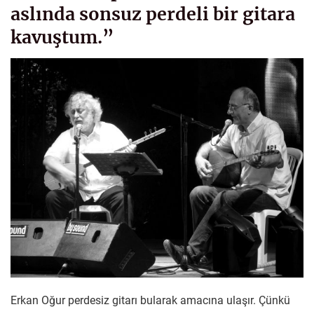
aslında sonsuz perdeli bir gitara
kavuştum.”
Erkan Oğur perdesiz gitarı bularak amacına ulaşır. Çünkü