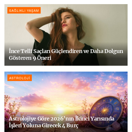
SAĞLIKLI YAŞAM
İnce Telli Saçları Güçlendiren ve Daha Dolgun
Gösteren 9 Öneri
ASTROLOJI
Astrolojiye Göre 2026’nın İkinci Yarısında
İşleri Yoluna Girecek 4 Burç