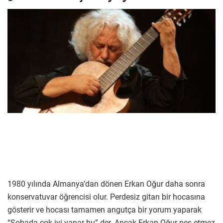
1980 yılında Almanya’dan dönen Erkan Oğur daha sonra
konservatuvar öğrencisi olur. Perdesiz gitarı bir hocasına
gösterir ve hocası tamamen angutça bir yorum yaparak
“Sobada çok iyi yanar bu” der. Ancak Erkan Oğur pes etmez