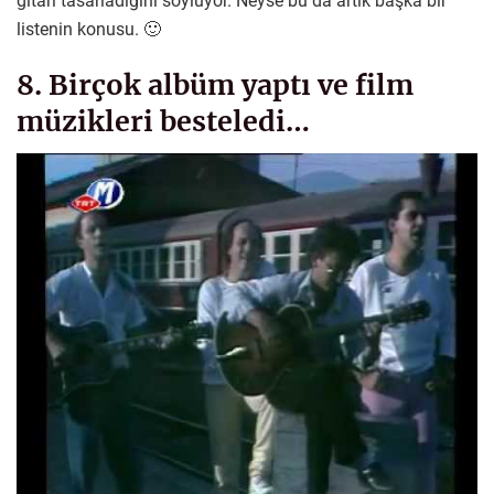
gitarı tasarladığını söylüyor. Neyse bu da artık başka bir
listenin konusu. 🙂
8. Birçok albüm yaptı ve film
müzikleri besteledi…