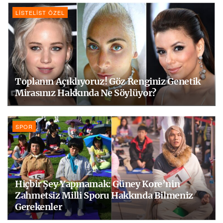
LISTELIST ÖZEL
Toplanın Açıklıyoruz! Göz Renginiz Genetik
Mirasınız Hakkında Ne Söylüyor?
SPOR
Hiçbir Şey Yapmamak: Güney Kore’nin
Zahmetsiz Milli Sporu Hakkında Bilmeniz
Gerekenler