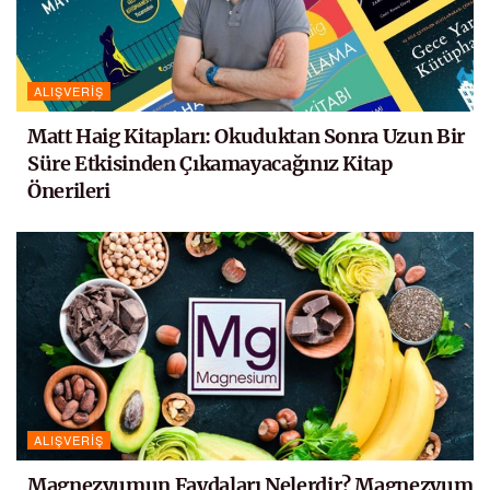
ALIŞVERIŞ
Matt Haig Kitapları: Okuduktan Sonra Uzun Bir
Süre Etkisinden Çıkamayacağınız Kitap
Önerileri
ALIŞVERIŞ
Magnezyumun Faydaları Nelerdir? Magnezyum