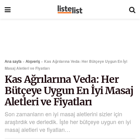
Ana sayfa
»
Alışveriş
»
Kas Ağrılarına Veda: Her Bütçeye Uygun En İyi
Masaj Aletleri ve Fiyatları
Kas Ağrılarına Veda: Her
Bütçeye Uygun En İyi Masaj
Aletleri ve Fiyatları
Son zamanların en iyi masaj aletlerini sizler için
araştırdık ve derledik. İşte her bütçeye uygun en iyi
masaj aletleri ve fiyatları…