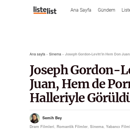
Ana Sayfa
Gündem
List
Ana sayfa
»
Sinema
»
Joseph Gordon-Levitt’in Hem Don Juan,
Joseph Gordon-L
Juan, Hem de Por
Halleriyle Görüld
Semih Bey
Dram Filmleri
,
Romantik Filmler
,
Sinema
,
Yabancı Film