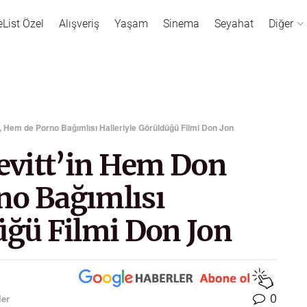
eList Özel
Alışveriş
Yaşam
Sinema
Seyahat
Diğer
 Hem de Porno Bağımlısı Halleriyle Görüldüğü Filmi Don Jon
evitt’in Hem Don
no Bağımlısı
üğü Filmi Don Jon
0
ler