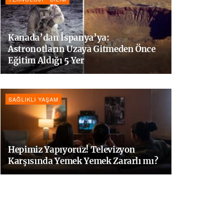
Kanada’dan İspanya’ya:
Astronotların Uzaya Gitmeden Önce
Eğitim Aldığı 5 Yer
SAĞLIKLI YAŞAM
Hepimiz Yapıyoruz! Televizyon
Karşısında Yemek Yemek Zararlı mı?