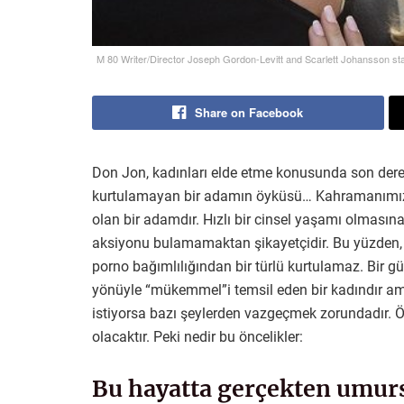
M 80 Writer/Director Joseph Gordon-Levitt and Scarlett Johansson star
Share on Facebook
Don Jon, kadınları elde etme konusunda son der
kurtulamayan bir adamın öyküsü… Kahramanımız Jon M
olan bir adamdır. Hızlı bir cinsel yaşamı olmasın
aksiyonu bulamamaktan şikayetçidir. Bu yüzden,
porno bağımlılığından bir türlü kurtulamaz. Bir gü
yönüyle “mükemmel”i temsil eden bir kadındır ama
istiyorsa bazı şeylerden vazgeçmek zorundadır. 
olacaktır. Peki nedir bu öncelikler:
Bu hayatta gerçekten umurs