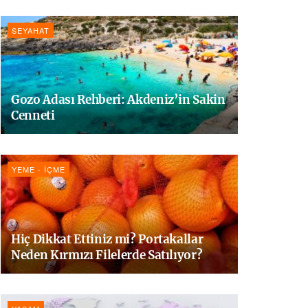
SEYAHAT
Gozo Adası Rehberi: Akdeniz’in Sakin
Cenneti
YEME - İÇME
Hiç Dikkat Ettiniz mi? Portakallar
Neden Kırmızı Filelerde Satılıyor?