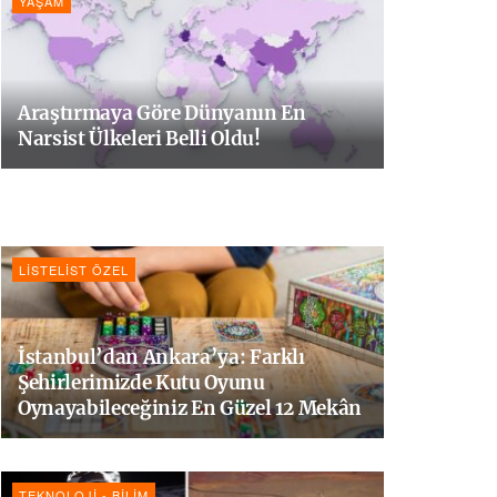
YAŞAM
Araştırmaya Göre Dünyanın En
Narsist Ülkeleri Belli Oldu!
LISTELIST ÖZEL
İstanbul’dan Ankara’ya: Farklı
Şehirlerimizde Kutu Oyunu
Oynayabileceğiniz En Güzel 12 Mekân
TEKNOLOJI - BILIM