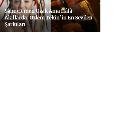
Sahnelerden Uzak Ama Hâlâ
Akıllarda: Özlem Tekin’in En Sevilen
Şarkıları