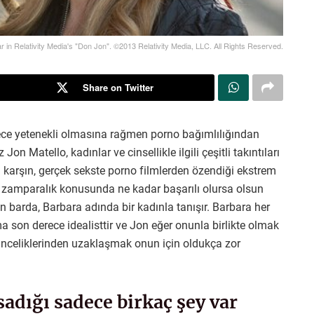
 in Relativity Media's "Don Jon". ©2013 Relativity Media, LLC. All Rights Reserved.
Share on Twitter
ece yetenekli olmasına rağmen porno bağımlılığından
atello, kadınlar ve cinsellikle ilgili çeşitli takıntıları
a karşın, gerçek sekste porno filmlerden özendiği ekstrem
 zamparalık konusunda ne kadar başarılı olursa olsun
n barda, Barbara adında bir kadınla tanışır. Barbara her
 son derece idealisttir ve Jon eğer onunla birlikte olmak
Önceliklerinden uzaklaşmak onun için oldukça zor
adığı sadece birkaç şey var