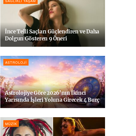
SAĞLIKLI YAŞAM
İnce Telli Saçları Güçlendiren ve Daha
Dolgun Gösteren 9 Öneri
ASTROLOJI
Astrolojiye Göre 2026’nın İkinci
Yarısında İşleri Yoluna Girecek 4 Burç
MÜZIK