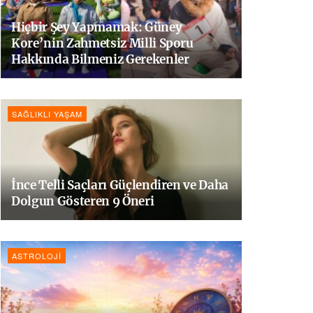
Hiçbir Şey Yapmamak: Güney
Kore’nin Zahmetsiz Milli Sporu
Hakkında Bilmeniz Gerekenler
SAĞLIKLI YAŞAM
İnce Telli Saçları Güçlendiren ve Daha
Dolgun Gösteren 9 Öneri
ASTROLOJI