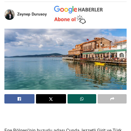
Zeynep Durusoy
Ege Bölgesi’nin huzurlu adası Cunda, lezzetli Girit ve Türk