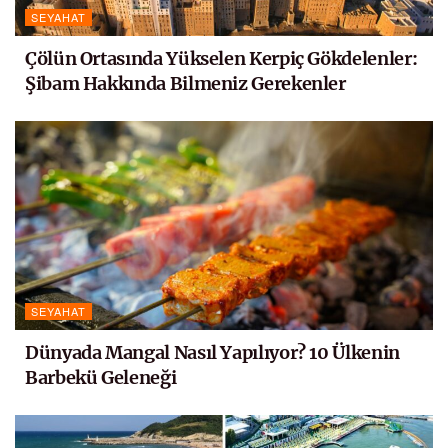
SEYAHAT
Çölün Ortasında Yükselen Kerpiç Gökdelenler:
Şibam Hakkında Bilmeniz Gerekenler
SEYAHAT
Dünyada Mangal Nasıl Yapılıyor? 10 Ülkenin
Barbekü Geleneği