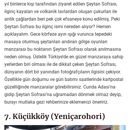
yıl binlerce kişi tarafından ziyaret edilen Şeytan Sofrası,
ilginç kayaları ve volkanik lavlardan oluşan çukurları ile
antik çağlardan beri pek çok efsaneye konu edilmiş. Peki
Şeytan Sofrası bu ilginç ismi nereden alıyor? Hemen
açıklayalım. Gece körfeze ayın ışığı vurunca tepedeki
masaya oturmuş şeytanları andıran gölge oyunları
manzarası bu noktanın Şeytan Sofrası olarak anılmasına
neden olmuş. Üstelik Türkiye’de en güzel manzaraya sahip
yerlerden biri olması ile de dikkat çeken Şeytan Sofrası,
dünyanın dört bir yanından fotoğrafçıların ilgisini çekiyor.
Özellikle gün doğumu ve gün batımı saatlerinde kartpostal
güzelliğinde manzaralar görebilirsiniz. Cunda Adası’na
gidip Şeytan Sofrası’na uğramadan dönmek olmaz deyip,
burayı mutlaka gezi rehberinize eklemenizi öneririz.
7. Küçükköy (Yeniçarohori)