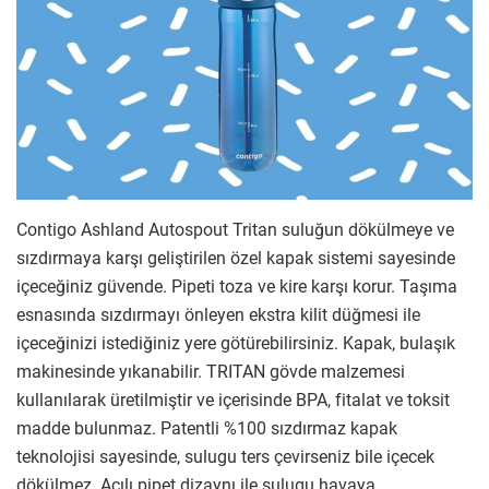
Contigo Ashland Autospout Tritan suluğun dökülmeye ve
sızdırmaya karşı geliştirilen özel kapak sistemi sayesinde
içeceğiniz güvende. Pipeti toza ve kire karşı korur. Taşıma
esnasında sızdırmayı önleyen ekstra kilit düğmesi ile
içeceğinizi istediğiniz yere götürebilirsiniz. Kapak, bulaşık
makinesinde yıkanabilir. TRITAN gövde malzemesi
kullanılarak üretilmiştir ve içerisinde BPA, fitalat ve toksit
madde bulunmaz. Patentli %100 sızdırmaz kapak
teknolojisi sayesinde, sulugu ters çevirseniz bile içecek
dökülmez. Açılı pipet dizaynı ile sulugu havaya