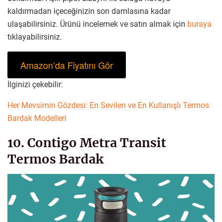
kaldırmadan içeceğinizin son damlasına kadar
ulaşabilirsiniz. Ürünü incelemek ve satın almak için
buraya
tıklayabilirsiniz.
Amazon’da Fiyatını Gör
İlginizi çekebilir:
Her Mevsimin Gözdesi: En Sevilen ve En Kullanışlı Termos
Bardak Modelleri
10. Contigo Metra Transit
Termos Bardak