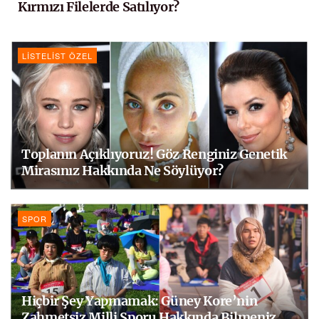
Kırmızı Filelerde Satılıyor?
LISTELIST ÖZEL
Toplanın Açıklıyoruz! Göz Renginiz Genetik
Mirasınız Hakkında Ne Söylüyor?
SPOR
Hiçbir Şey Yapmamak: Güney Kore’nin
Zahmetsiz Milli Sporu Hakkında Bilmeniz