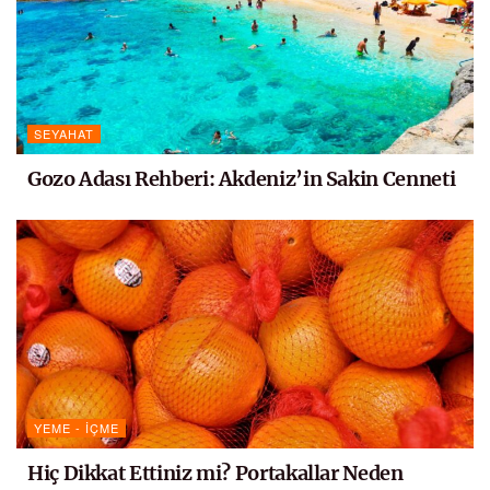
SEYAHAT
Gozo Adası Rehberi: Akdeniz’in Sakin Cenneti
YEME - İÇME
Hiç Dikkat Ettiniz mi? Portakallar Neden