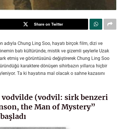
Share on Twitter
 adıyla Chung Ling Soo, hayatı birçok film, dizi ve
önemin batı kültüründe, mistik ve gizemli şeylerle Uzak
i fark etmiş ve görüntüsünü değiştirerek Chung Ling Soo
ründüğü karaktere dönüşen sihirbazın yıllarca hiçbir
öyleniyor. Ta ki hayatına mal olacak o sahne kazasını
 vodvilde (vodvil: sirk benzeri
nson, the Man of Mystery”
 başladı