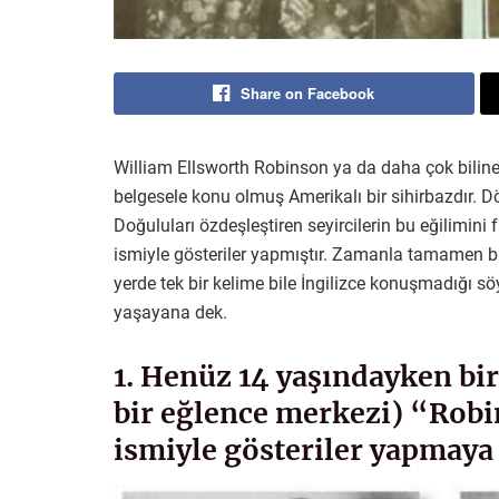
Share on Facebook
William Ellsworth Robinson ya da daha çok bilinen
belgesele konu olmuş Amerikalı bir sihirbazdır. D
Doğuluları özdeşleştiren seyircilerin bu eğilimin
ismiyle gösteriler yapmıştır. Zamanla tamamen bü
yerde tek bir kelime bile İngilizce konuşmadığı s
yaşayana dek.
1. Henüz 14 yaşındayken bir
bir eğlence merkezi) “Robi
ismiyle gösteriler yapmaya