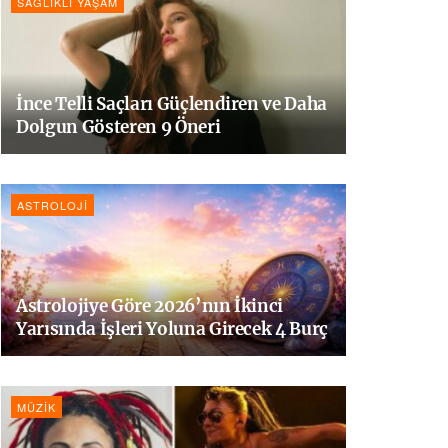
SAĞLIKLI YAŞAM
İnce Telli Saçları Güçlendiren ve Daha
Dolgun Gösteren 9 Öneri
ASTROLOJI
Astrolojiye Göre 2026’nın İkinci
Yarısında İşleri Yoluna Girecek 4 Burç
MÜZIK