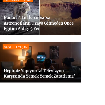
Kanada’dan İspanya’ya:
Astronotların Uzaya Gitmeden Önce
Eğitim Aldığı 5 Yer
SAĞLIKLI YAŞAM
Hepimiz Yapıyoruz! Televizyon
Karşısında Yemek Yemek Zararlı mı?