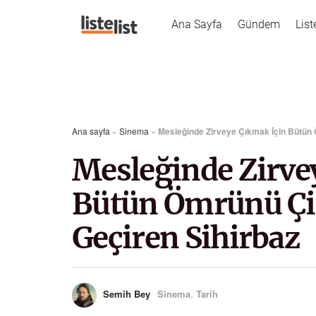
Ana Sayfa
Gündem
List
Ana sayfa
»
Sinema
»
Mesleğinde Zirveye Çıkmak İçin Bütün Ö
Mesleğinde Zirve
Bütün Ömrünü Çin
Geçiren Sihirbaz
Semih Bey
Sinema
,
Tarih