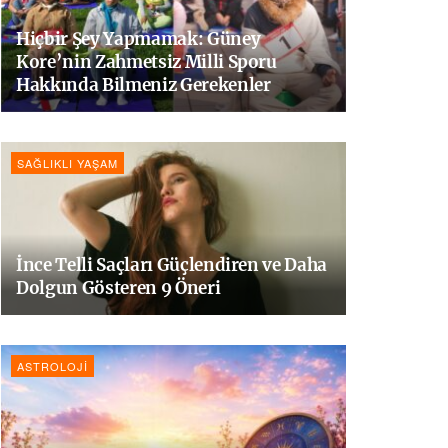
Hiçbir Şey Yapmamak: Güney
Kore’nin Zahmetsiz Milli Sporu
Hakkında Bilmeniz Gerekenler
SAĞLIKLI YAŞAM
İnce Telli Saçları Güçlendiren ve Daha
Dolgun Gösteren 9 Öneri
ASTROLOJI