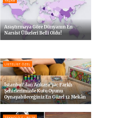
YAŞAM
Araştırmaya Göre Dünyanın En
Narsist Ülkeleri Belli Oldu!
LISTELIST ÖZEL
İstanbul’dan Ankara’ya: Farklı
Şehirlerimizde Kutu Oyunu
Oynayabileceğiniz En Güzel 12 Mekân
TEKNOLOJI - BILIM