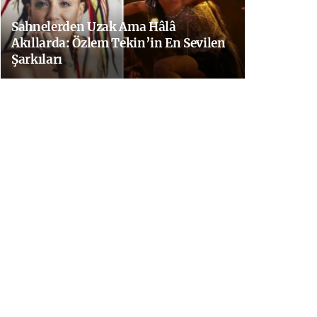
Sahnelerden Uzak Ama Hâlâ
Akıllarda: Özlem Tekin’in En Sevilen
Şarkıları