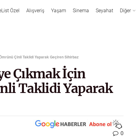
eList Özel
Alışveriş
Yaşam
Sinema
Seyahat
Diğer
mrünü Çinli Taklidi Yaparak Geçiren Sihirbaz
ye Çıkmak İçin
li Taklidi Yaparak
0