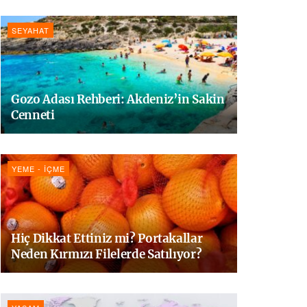
SEYAHAT
Gozo Adası Rehberi: Akdeniz’in Sakin
Cenneti
YEME - İÇME
Hiç Dikkat Ettiniz mi? Portakallar
Neden Kırmızı Filelerde Satılıyor?