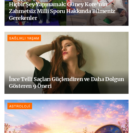
Hiçbir Şey Yapmamak: Güney Kore’nin
Zahmetsiz Milli Sporu Hakkında Bilmeniz
Gerekenler
SAĞLIKLI YAŞAM
İnce Telli Saçları Güçlendiren ve Daha Dolgun
Gösteren 9 Öneri
ASTROLOJI