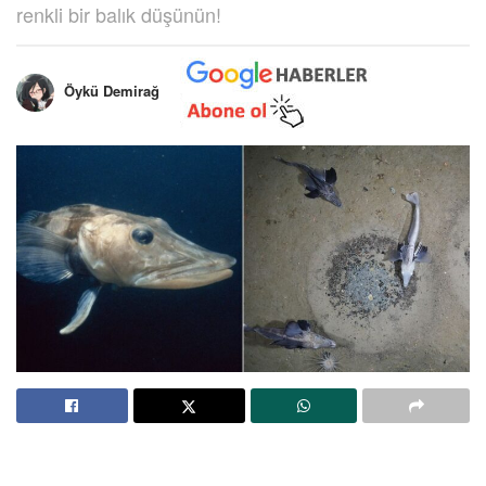
renkli bir balık düşünün!
Öykü Demirağ