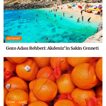
SEYAHAT
Gozo Adası Rehberi: Akdeniz’in Sakin Cenneti
YEME - İÇME