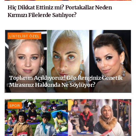
Hiç Dikkat Ettiniz mi? Portakallar Neden
Kırmızı Filelerde Satılıyor?
LISTELIST ÖZEL
Toplanın Açıklıyoruz! Göz Renginiz Genetik
Mirasınız Hakkında Ne Söylüyor?
SPOR