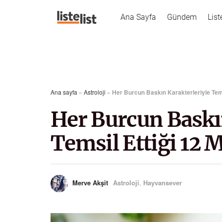
Ana Sayfa
Gündem
List
Ana sayfa
»
Astroloji
»
Her Burcun Baskın Karakterleriyle Tems
Her Burcun Baskın
Temsil Ettiği 12 
Merve Akşit
Astroloji
,
Hayvansever