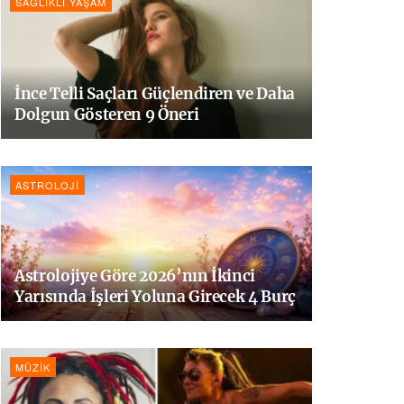
SAĞLIKLI YAŞAM
İnce Telli Saçları Güçlendiren ve Daha
Dolgun Gösteren 9 Öneri
ASTROLOJI
Astrolojiye Göre 2026’nın İkinci
Yarısında İşleri Yoluna Girecek 4 Burç
MÜZIK