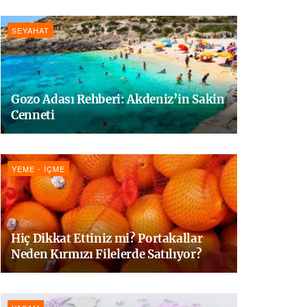
SEYAHAT
Gozo Adası Rehberi: Akdeniz’in Sakin
Cenneti
YEME - İÇME
Hiç Dikkat Ettiniz mi? Portakallar
Neden Kırmızı Filelerde Satılıyor?