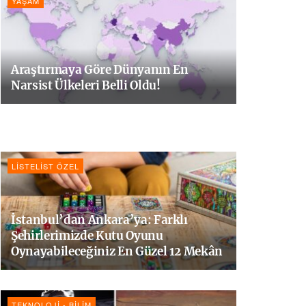
YAŞAM
Araştırmaya Göre Dünyanın En
Narsist Ülkeleri Belli Oldu!
LISTELIST ÖZEL
İstanbul’dan Ankara’ya: Farklı
Şehirlerimizde Kutu Oyunu
Oynayabileceğiniz En Güzel 12 Mekân
TEKNOLOJI - BILIM