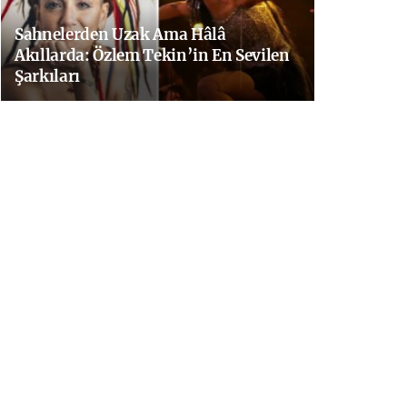
Sahnelerden Uzak Ama Hâlâ
Akıllarda: Özlem Tekin’in En Sevilen
Şarkıları