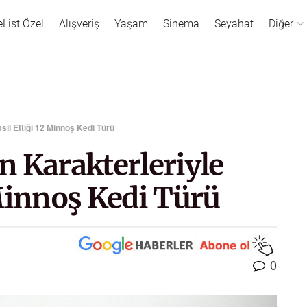
eList Özel
Alışveriş
Yaşam
Sinema
Seyahat
Diğer
il Ettiği 12 Minnoş Kedi Türü
 Karakterleriyle
Minnoş Kedi Türü
0