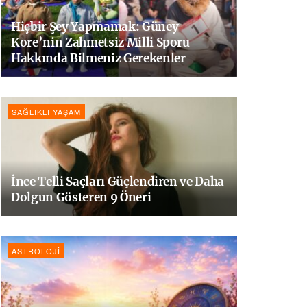
Hiçbir Şey Yapmamak: Güney
Kore’nin Zahmetsiz Milli Sporu
Hakkında Bilmeniz Gerekenler
SAĞLIKLI YAŞAM
İnce Telli Saçları Güçlendiren ve Daha
Dolgun Gösteren 9 Öneri
ASTROLOJI