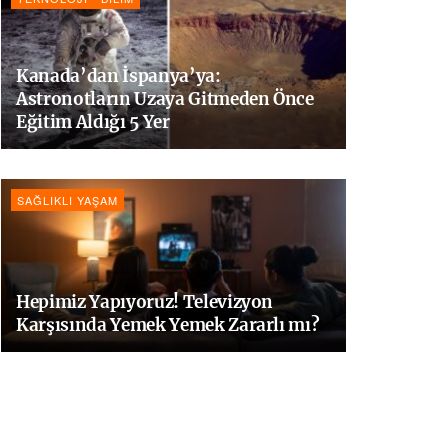
Kanada’dan İspanya’ya:
Astronotların Uzaya Gitmeden Önce
Eğitim Aldığı 5 Yer
SAĞLIKLI YAŞAM
Hepimiz Yapıyoruz! Televizyon
Karşısında Yemek Yemek Zararlı mı?