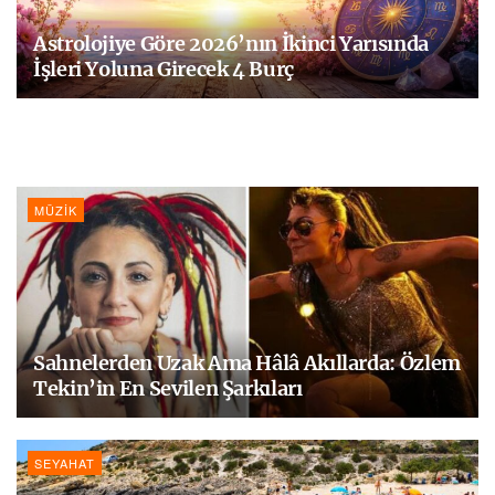
Astrolojiye Göre 2026’nın İkinci Yarısında
İşleri Yoluna Girecek 4 Burç
MÜZIK
Sahnelerden Uzak Ama Hâlâ Akıllarda: Özlem
Tekin’in En Sevilen Şarkıları
SEYAHAT