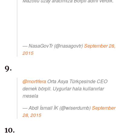
Mazotlu uzay aracımıza Börpli adını verdik.
— NasaGovTr (@nasagovtr)
September 28,
2015
9.
@mortifera
Orta Asya Türkçesinde CEO
demek börpli. Uygurlar hala kullanırlar
mesela
— Abdi İsmail İK (@wiserdumb)
September
28, 2015
10.