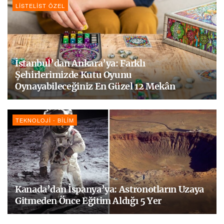
LISTELIST ÖZEL
İstanbul’dan Ankara’ya: Farklı
Şehirlerimizde Kutu Oyunu
Oynayabileceğiniz En Güzel 12 Mekân
TEKNOLOJI - BILIM
Kanada’dan İspanya’ya: Astronotların Uzaya
Gitmeden Önce Eğitim Aldığı 5 Yer