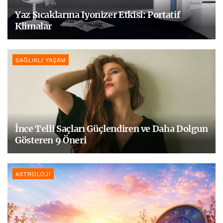
Yaz Sıcaklarına Iyonizer Etkisi: Portatif
Klimalar
SAĞLIKLI YAŞAM
İnce Telli Saçları Güçlendiren ve Daha Dolgun
Gösteren 9 Öneri
ASTROLOJI