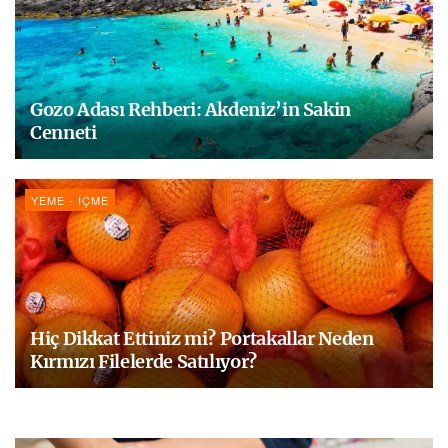
Gozo Adası Rehberi: Akdeniz’in Sakin
Cenneti
YEME - İÇME
Hiç Dikkat Ettiniz mi? Portakallar Neden
Kırmızı Filelerde Satılıyor?