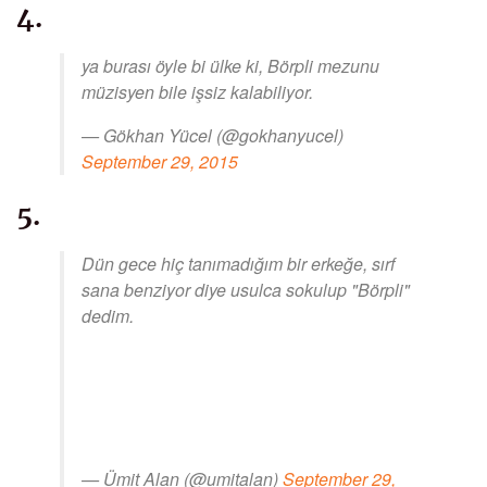
4.
ya burası öyle bi ülke ki, Börpli mezunu
müzisyen bile işsiz kalabiliyor.
— Gökhan Yücel (@gokhanyucel)
September 29, 2015
5.
Dün gece hiç tanımadığım bir erkeğe, sırf
sana benziyor diye usulca sokulup "Börpli"
dedim.
— Ümit Alan (@umitalan)
September 29,