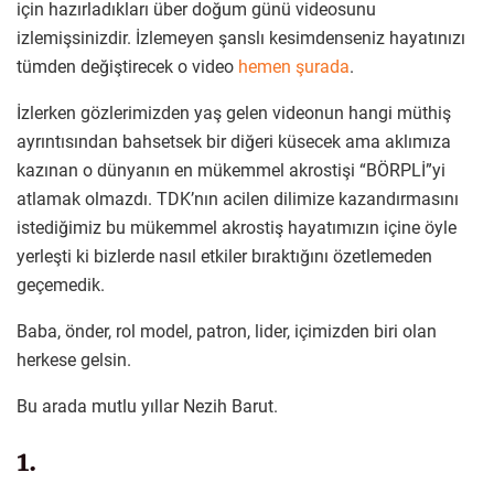
için hazırladıkları über doğum günü videosunu
izlemişsinizdir. İzlemeyen şanslı kesimdenseniz hayatınızı
tümden değiştirecek o video
hemen şurada
.
İzlerken gözlerimizden yaş gelen videonun hangi müthiş
ayrıntısından bahsetsek bir diğeri küsecek ama aklımıza
kazınan o dünyanın en mükemmel akrostişi “BÖRPLİ”yi
atlamak olmazdı. TDK’nın acilen dilimize kazandırmasını
istediğimiz bu mükemmel akrostiş hayatımızın içine öyle
yerleşti ki bizlerde nasıl etkiler bıraktığını özetlemeden
geçemedik.
Baba, önder, rol model, patron, lider, içimizden biri olan
herkese gelsin.
Bu arada mutlu yıllar Nezih Barut.
1.