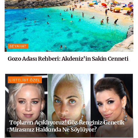
SEYAHAT
Gozo Adası Rehberi: Akdeniz’in Sakin Cenneti
LISTELIST ÖZEL
Toplanın Açıklıyoruz! Göz Renginiz Genetik
Mirasınız Hakkında Ne Söylüyor?