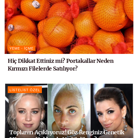
YEME - İÇME
Hiç Dikkat Ettiniz mi? Portakallar Neden
Kırmızı Filelerde Satılıyor?
LISTELIST ÖZEL
Toplanın Açıklıyoruz! Göz Renginiz Genetik