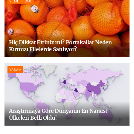
YEME - İÇME
Hiç Dikkat Ettiniz mi? Portakallar Neden
Kırmızı Filelerde Satılıyor?
YAŞAM
Araştırmaya Göre Dünyanın En Narsist
Ülkeleri Belli Oldu!