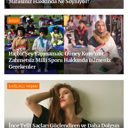
Mirasınız Hakkında Ne Söylüyor?
SPOR
Hiçbir Şey Yapmamak: Güney Kore’nin
Zahmetsiz Milli Sporu Hakkında Bilmeniz
Gerekenler
SAĞLIKLI YAŞAM
İnce Telli Saçları Güçlendiren ve Daha Dolgun