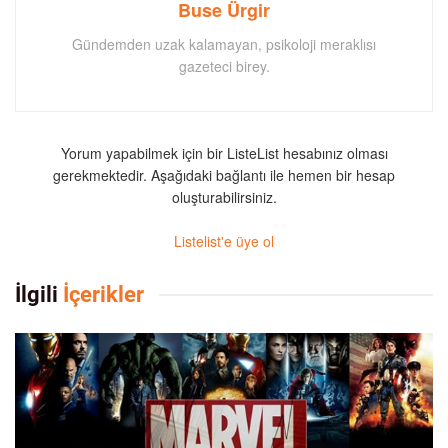
Buse Ürgir
Gündemden uzak kalamayan, psikoloji meraklısı
gazeteci birey.
Yorum yapabilmek için bir ListeList hesabınız olması
gerekmektedir. Aşağıdaki bağlantı ile hemen bir hesap
oluşturabilirsiniz.
Listelist'e üye ol
İlgili
İçerikler