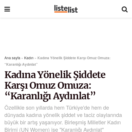
Ana sayfa
»
Kadın
»
Kadına Yönelik Şiddete Karşı Omuz Omuza:
“Karanlığı Aydınlat”
Kadına Yönelik Şiddete
Karşı Omuz Omuza:
“Karanlığı Aydınlat”
Özellikle son yıllarda hem Türkiye'de hem de
dünyada kadına yönelik şiddet ve taciz olaylarında
büyük bir artış yaşanıyor. Birleşmiş Milletler Kadın
Birimi (UN Women) ise "Karanlığı Aydınlat"