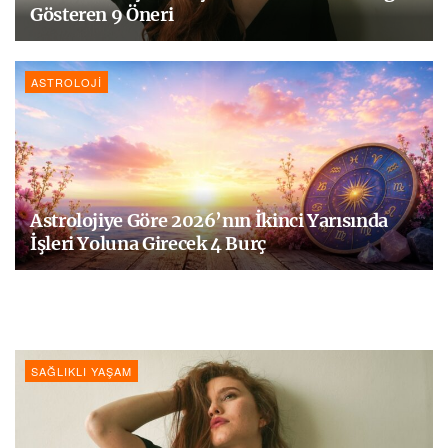
Gösteren 9 Öneri
ASTROLOJI
Astrolojiye Göre 2026’nın İkinci Yarısında
İşleri Yoluna Girecek 4 Burç
SAĞLIKLI YAŞAM