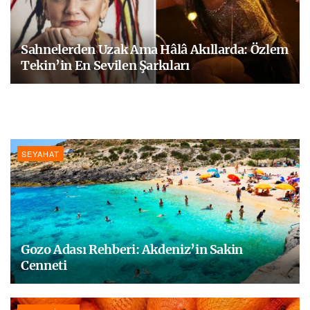
Sahnelerden Uzak Ama Hâlâ Akıllarda: Özlem
Tekin’in En Sevilen Şarkıları
SEYAHAT
Gozo Adası Rehberi: Akdeniz’in Sakin
Cenneti