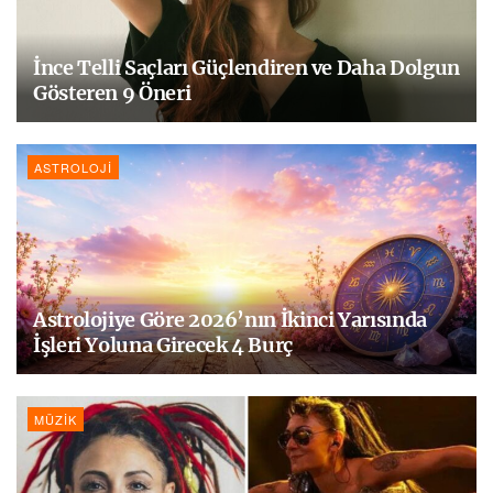
İnce Telli Saçları Güçlendiren ve Daha Dolgun
Gösteren 9 Öneri
ASTROLOJI
Astrolojiye Göre 2026’nın İkinci Yarısında
İşleri Yoluna Girecek 4 Burç
MÜZIK