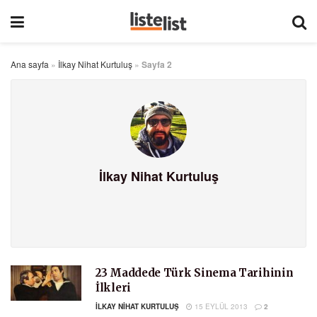
Ana sayfa
»
İlkay Nihat Kurtuluş
»
Sayfa 2
İlkay Nihat Kurtuluş
23 Maddede Türk Sinema Tarihinin
İlkleri
İLKAY NIHAT KURTULUŞ
15 EYLÜL 2013
2