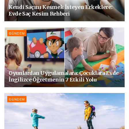
Kendi Saçını Kesmek İsteyen Erkeklere:
Evde Saç Kesim Rehberi
GÜNDEM
Oyunlardan Uygulamalara: Çocuklara Evde
İngilizce Öğretmenin 7 Etkili Yolu
GÜNDEM