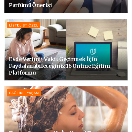
Parfümü Önerisi
LISTELIST ÖZEL
Evde Verimli Vakit Geçirmek İçin
Faydalanabileceğiniz 16 Online Eğitim
Platformu
SAĞLIKLI YAŞAM