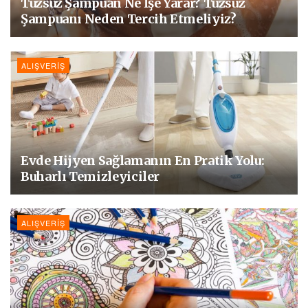
Tuzsuz Şampuan Ne İşe Yarar? Tuzsuz
Şampuanı Neden Tercih Etmeliyiz?
ALIŞVERIŞ
Evde Hijyen Sağlamanın En Pratik Yolu:
Buharlı Temizleyiciler
ALIŞVERIŞ