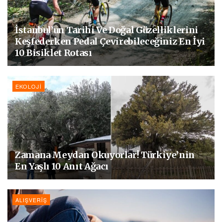
İstanbul’un Tarihi Ve Doğal Güzelliklerini
Keşfederken Pedal Çevirebileceğiniz En İyi
10 Bisiklet Rotası
EKOLOJI
Zamana Meydan Okuyorlar! Türkiye’nin
En Yaşlı 10 Anıt Ağacı
ALIŞVERIŞ