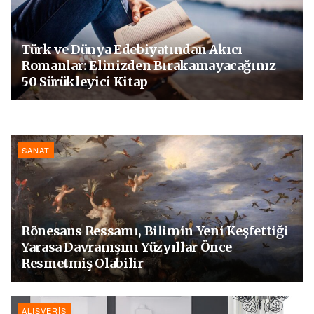
Türk ve Dünya Edebiyatından Akıcı
Romanlar: Elinizden Bırakamayacağınız
50 Sürükleyici Kitap
SANAT
Rönesans Ressamı, Bilimin Yeni Keşfettiği
Yarasa Davranışını Yüzyıllar Önce
Resmetmiş Olabilir
ALIŞVERIŞ