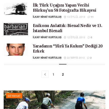
İlk Türk Uçağını Yapan Vecihi
Hürkuş’un 58 Fotoğrafta Hikayesi
İLKAY NIHAT KURTULUŞ
13 EYLÜL 2013
11
Enikonu Anlattık: Bienal Nedir ve 13.
İstanbul Bienali
İLKAY NIHAT KURTULUŞ
12 EYLÜL 2013
0
Yaradanın “Yürü Ya Kulum” Dediği 20
Erkek
İLKAY NIHAT KURTULUŞ
22 MAYIS 2013
2
1
2
SEYAHAT