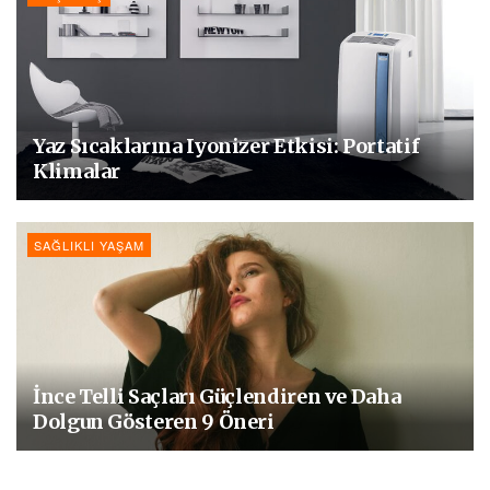
Yaz Sıcaklarına Iyonizer Etkisi: Portatif
Klimalar
SAĞLIKLI YAŞAM
İnce Telli Saçları Güçlendiren ve Daha
Dolgun Gösteren 9 Öneri