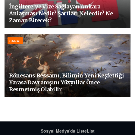
İngiltere’ye Vize Sağlayan Ankara
Anlaşması Nedir? Şartları Nelerdir? Ne
Zaman Bitecek?
SANAT
Rönesans Ressamı, Bilimin Yeni Keşfettiği
Yarasa Davranışını Yüzyıllar Önce
Resmetmiş Olabilir
Sosyal Medya'da ListeList