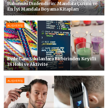
Ruhunuzu Dinlendirin: Mandala Çizimi ve
En İyi Mandala Boyama Kitapları
ALIŞVERIŞ
Evde Canı Sıkılanlara Birbirinden Keyifli
18 Hobi ve Aktivite
ALIŞVERIŞ