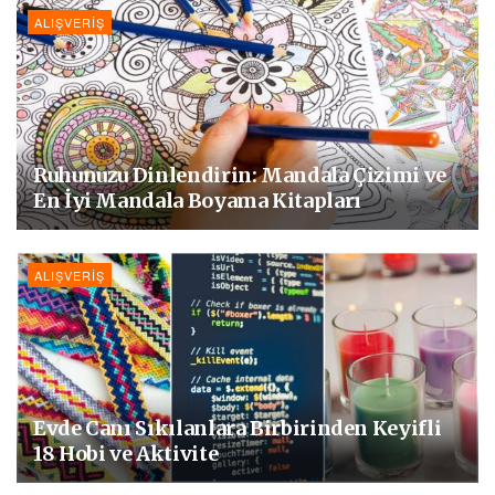
ALIŞVERIŞ
Ruhunuzu Dinlendirin: Mandala Çizimi ve
En İyi Mandala Boyama Kitapları
ALIŞVERIŞ
Evde Canı Sıkılanlara Birbirinden Keyifli
18 Hobi ve Aktivite