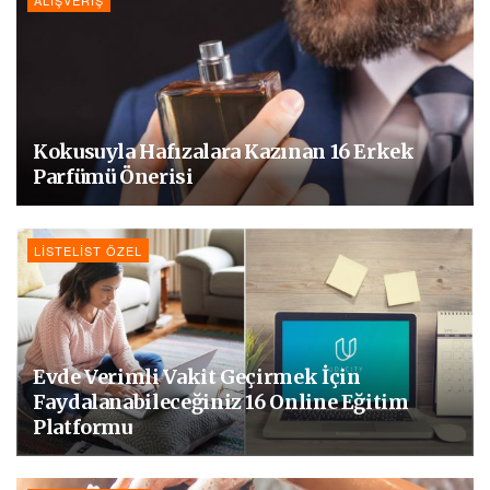
ALIŞVERIŞ
Kokusuyla Hafızalara Kazınan 16 Erkek
Parfümü Önerisi
LISTELIST ÖZEL
Evde Verimli Vakit Geçirmek İçin
Faydalanabileceğiniz 16 Online Eğitim
Platformu