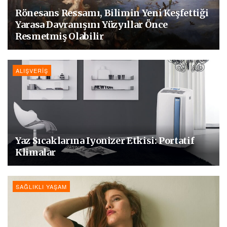
Rönesans Ressamı, Bilimin Yeni Keşfettiği
Yarasa Davranışını Yüzyıllar Önce
Resmetmiş Olabilir
ALIŞVERIŞ
Yaz Sıcaklarına Iyonizer Etkisi: Portatif
Klimalar
SAĞLIKLI YAŞAM