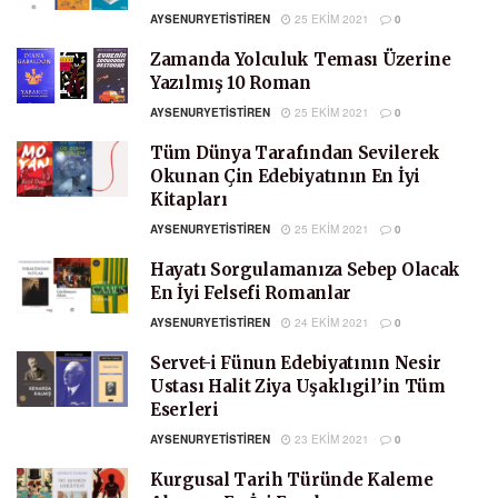
AYSENURYETISTIREN
25 EKIM 2021
0
Zamanda Yolculuk Teması Üzerine
Yazılmış 10 Roman
AYSENURYETISTIREN
25 EKIM 2021
0
Tüm Dünya Tarafından Sevilerek
Okunan Çin Edebiyatının En İyi
Kitapları
AYSENURYETISTIREN
25 EKIM 2021
0
Hayatı Sorgulamanıza Sebep Olacak
En İyi Felsefi Romanlar
AYSENURYETISTIREN
24 EKIM 2021
0
Servet-i Fünun Edebiyatının Nesir
Ustası Halit Ziya Uşaklıgil’in Tüm
Eserleri
AYSENURYETISTIREN
23 EKIM 2021
0
Kurgusal Tarih Türünde Kaleme