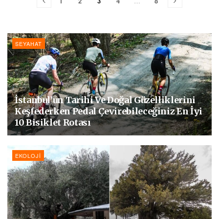
1
2
3
4
…
8
SEYAHAT
İstanbul’un Tarihi Ve Doğal Güzelliklerini
Keşfederken Pedal Çevirebileceğiniz En İyi
10 Bisiklet Rotası
EKOLOJI