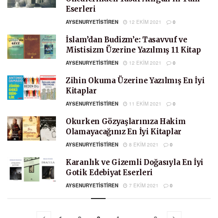
Eserleri
AYSENURYETISTIREN
12 EKIM 2021
0
İslam’dan Budizm’e: Tasavvuf ve
Mistisizm Üzerine Yazılmış 11 Kitap
AYSENURYETISTIREN
12 EKIM 2021
0
Zihin Okuma Üzerine Yazılmış En İyi
Kitaplar
AYSENURYETISTIREN
11 EKIM 2021
0
Okurken Gözyaşlarınıza Hakim
Olamayacağınız En İyi Kitaplar
AYSENURYETISTIREN
8 EKIM 2021
0
Karanlık ve Gizemli Doğasıyla En İyi
Gotik Edebiyat Eserleri
AYSENURYETISTIREN
7 EKIM 2021
0