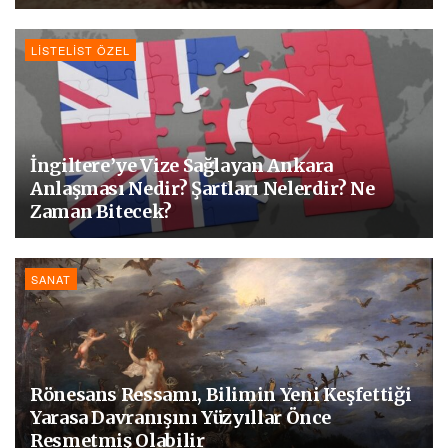
LISTELIST ÖZEL
İngiltere’ye Vize Sağlayan Ankara
Anlaşması Nedir? Şartları Nelerdir? Ne
Zaman Bitecek?
SANAT
Rönesans Ressamı, Bilimin Yeni Keşfettiği
Yarasa Davranışını Yüzyıllar Önce
Resmetmiş Olabilir