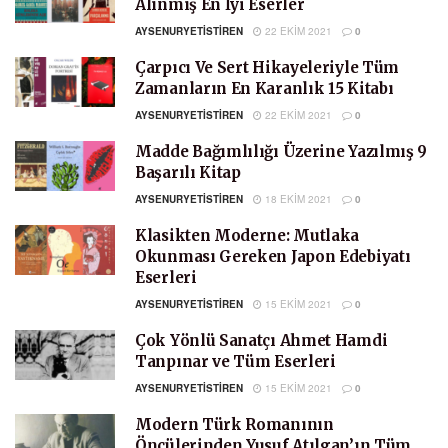
Alınmış En İyi Eserler
AYSENURYETISTIREN
22 EKIM 2021
0
Çarpıcı Ve Sert Hikayeleriyle Tüm
Zamanların En Karanlık 15 Kitabı
AYSENURYETISTIREN
22 EKIM 2021
0
Madde Bağımlılığı Üzerine Yazılmış 9
Başarılı Kitap
AYSENURYETISTIREN
18 EKIM 2021
0
Klasikten Moderne: Mutlaka
Okunması Gereken Japon Edebiyatı
Eserleri
AYSENURYETISTIREN
15 EKIM 2021
0
Çok Yönlü Sanatçı Ahmet Hamdi
Tanpınar ve Tüm Eserleri
AYSENURYETISTIREN
15 EKIM 2021
0
Modern Türk Romanının
Öncülerinden Yusuf Atılgan’ın Tüm