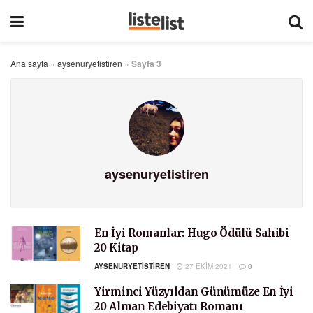
Ana sayfa
»
aysenuryetistiren
»
Sayfa 3
aysenuryetistiren
En İyi Romanlar: Hugo Ödülü Sahibi
20 Kitap
AYSENURYETISTIREN
27 EKIM 2021
0
Yirminci Yüzyıldan Günümüze En İyi
20 Alman Edebiyatı Romanı