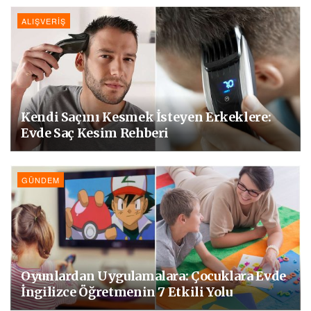
ALIŞVERIŞ
Kendi Saçını Kesmek İsteyen Erkeklere:
Evde Saç Kesim Rehberi
GÜNDEM
Oyunlardan Uygulamalara: Çocuklara Evde
İngilizce Öğretmenin 7 Etkili Yolu