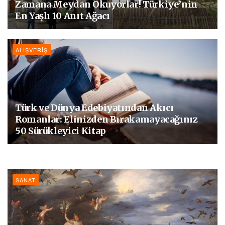
Zamana Meydan Okuyorlar! Türkiye’nin
En Yaşlı 10 Anıt Ağacı
ALIŞVERIŞ
Türk ve Dünya Edebiyatından Akıcı
Romanlar: Elinizden Bırakamayacağınız
50 Sürükleyici Kitap
SANAT