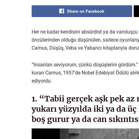
Share on Facebook
Her ne kadar kendisini absürdist ya da varoluş
öncülerinden olduğu düşünülen, sadece oyunlarıyla
Camus, Düşüş, Veba ve Yabancı kitaplarıyla doruk 
“İnsanları seviyorum, çünkü düşüşlerini gördüm.” s
kuran Camus, 1957’de Nobel Edebiyat Ödülü alırken
ediyordu.
1. “Tabii gerçek aşk pek az 
yukarı yüzyılda iki ya da üç
boş gurur ya da can sıkıntıs