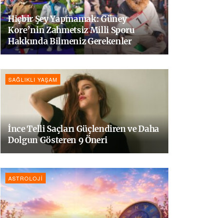
Hiçbir Şey Yapmamak: Güney
Kore’nin Zahmetsiz Milli Sporu
Hakkında Bilmeniz Gerekenler
SAĞLIKLI YAŞAM
İnce Telli Saçları Güçlendiren ve Daha
Dolgun Gösteren 9 Öneri
ASTROLOJI