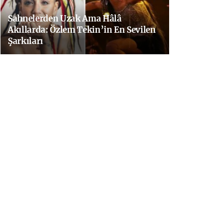
Sahnelerden Uzak Ama Hâlâ
Akıllarda: Özlem Tekin’in En Sevilen
Şarkıları