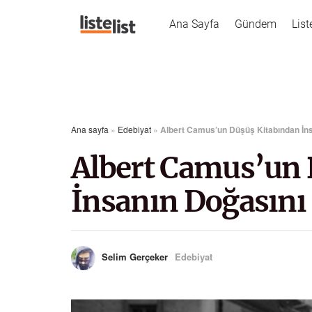
Ana Sayfa
Gündem
List
Ana sayfa
»
Edebiyat
»
Albert Camus’un Düşüş Kitabından İnsa
Albert Camus’un 
İnsanın Doğasını 
Selim Gerçeker
Edebiyat