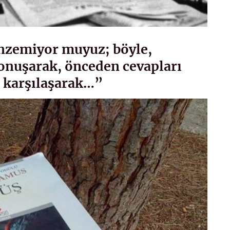
enzemiyor muyuz; böyle,
nuşarak, önceden cevapları
a karşılaşarak…”