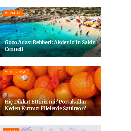
SEYAHAT
Gozo Adası Rehberi: Akdeniz’in Sakin
Cenneti
YEME - İÇME
Hiç Dikkat Ettiniz mi? Portakallar
Neden Kırmızı Filelerde Satılıyor?