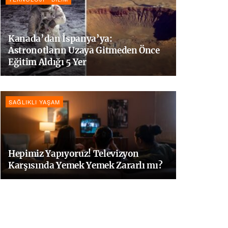
Kanada’dan İspanya’ya:
Astronotların Uzaya Gitmeden Önce
Eğitim Aldığı 5 Yer
SAĞLIKLI YAŞAM
Hepimiz Yapıyoruz! Televizyon
Karşısında Yemek Yemek Zararlı mı?