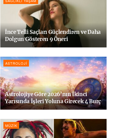
SAĞLIKLI YAŞAM
İnce Telli Saçları Güçlendiren ve Daha
Dolgun Gösteren 9 Öneri
ASTROLOJI
Astrolojiye Göre 2026’nın İkinci
Yarısında İşleri Yoluna Girecek 4 Burç
MÜZIK