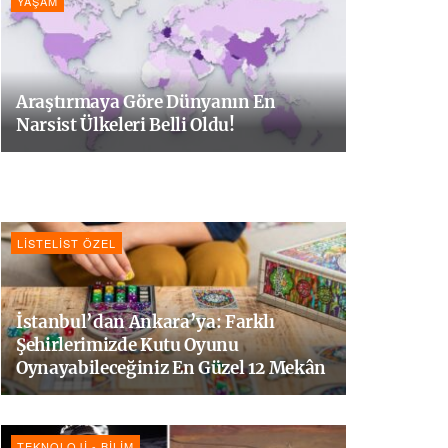
YAŞAM
Araştırmaya Göre Dünyanın En
Narsist Ülkeleri Belli Oldu!
LISTELIST ÖZEL
İstanbul’dan Ankara’ya: Farklı
Şehirlerimizde Kutu Oyunu
Oynayabileceğiniz En Güzel 12 Mekân
TEKNOLOJI - BILIM