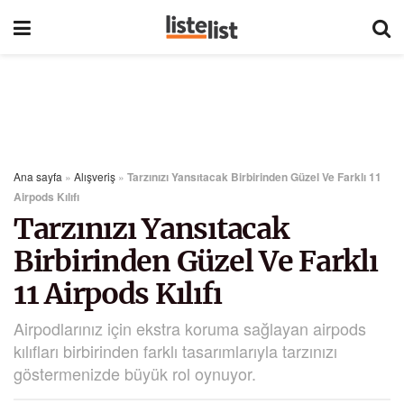
Ana sayfa
»
Alışveriş
»
Tarzınızı Yansıtacak Birbirinden Güzel Ve Farklı 11
Airpods Kılıfı
Tarzınızı Yansıtacak
Birbirinden Güzel Ve Farklı
11 Airpods Kılıfı
Airpodlarınız için ekstra koruma sağlayan airpods
kılıfları birbirinden farklı tasarımlarıyla tarzınızı
göstermenizde büyük rol oynuyor.