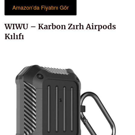
Amazon’da Fiyatını Gör
WIWU – Karbon Zırh Airpods
Kılıfı