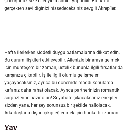
Çocuğunuz size elleriyle resimler yapabilir. Bu hafta
gerçekten sevildiğinizi hissedeceksiniz sevgili Akrep’ler.
Hafta ilerlerken şiddetli duygu patlamalarına dikkat edin.
Bu durum ilişkileri etkileyebilir. Ailenizle bir araya gelmek
için muhteşem bir zaman, üstelik bununla ilgili fırsatlar da
karşınıza çıkabilir. İş ile ilgili olumlu gelişmeler
yaşayacaksınız, ayrıca bu dönemde maddi konularda
kafanız daha rahat olacak. Ayrıca partnerinizin romantik
sürprizlerine hazır olun! Seyahate çıkacaksanız enerjiler
sizden yana, her şey sorunsuz bir şekilde hallolacak.
Arkadaşlarla dışarı çıkıp eğlenmek için harika bir zaman!
Yay