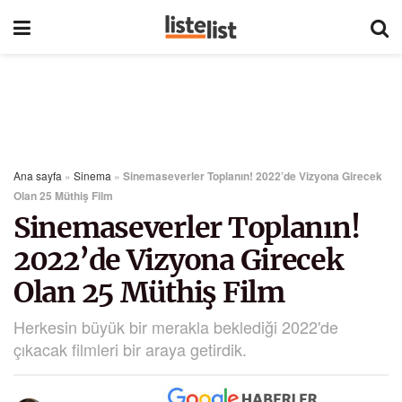
Ana sayfa
»
Sinema
»
Sinemaseverler Toplanın! 2022’de Vizyona Girecek
Olan 25 Müthiş Film
Sinemaseverler Toplanın!
2022’de Vizyona Girecek
Olan 25 Müthiş Film
Herkesin büyük bir merakla beklediği 2022'de
çıkacak filmleri bir araya getirdik.