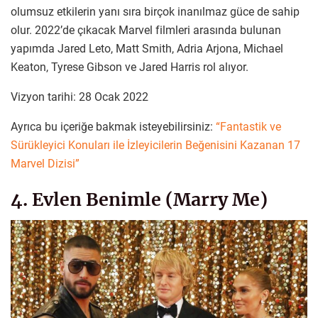
olumsuz etkilerin yanı sıra birçok inanılmaz güce de sahip
olur. 2022’de çıkacak Marvel filmleri arasında bulunan
yapımda Jared Leto, Matt Smith, Adria Arjona, Michael
Keaton, Tyrese Gibson ve Jared Harris rol alıyor.
Vizyon tarihi: 28 Ocak 2022
Ayrıca bu içeriğe bakmak isteyebilirsiniz:
“Fantastik ve
Sürükleyici Konuları ile İzleyicilerin Beğenisini Kazanan 17
Marvel Dizisi”
4. Evlen Benimle (Marry Me)