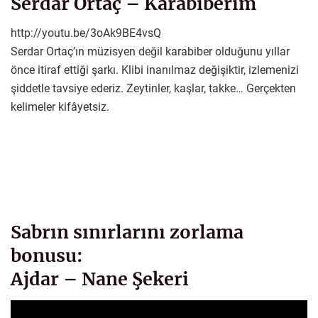
Serdar Ortaç – Karabiberim
http://youtu.be/3oAk9BE4vsQ
Serdar Ortaç’ın müzisyen değil karabiber olduğunu yıllar
önce itiraf ettiği şarkı. Klibi inanılmaz değişiktir, izlemenizi
şiddetle tavsiye ederiz. Zeytinler, kaşlar, takke… Gerçekten
kelimeler kifâyetsiz.
Sabrın sınırlarını zorlama
bonusu:
Ajdar – Nane Şekeri