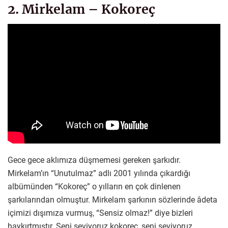
2. Mirkelam – Kokoreç
Gece gece aklımıza düşmemesi gereken şarkıdır.
Mirkelam’ın “Unutulmaz” adlı 2001 yılında çıkardığı
albümünden “Kokoreç” o yılların en çok dinlenen
şarkılarından olmuştur. Mirkelam şarkının sözlerinde âdeta
içimizi dışımıza vurmuş, “Sensiz olmaz!” diye bizleri
haykırtmıştır. Seni seviyoruz kokoreç, seni seviyoruz