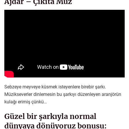
Ajdar – Çikita Muz
Sebzeye meyveye küsmek isteyenlere birebir şarkı.
Müzikseverler dinlemesin bu şarkıyı düzenleyen aranjörün
kulağı erimiş çünkü…
Güzel bir şarkıyla normal
dünyaya dönüyoruz bonusu: