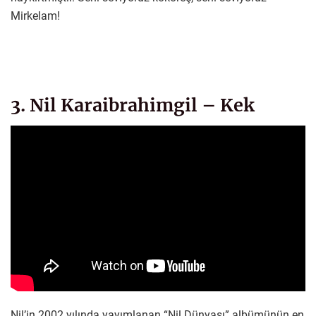
Mirkelam!
3. Nil Karaibrahimgil – Kek
Nil’in 2002 yılında yayımlanan “Nil Dünyası” albümünün en