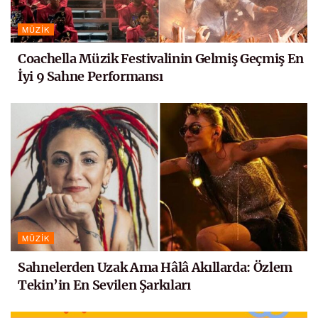
MÜZIK
Coachella Müzik Festivalinin Gelmiş Geçmiş En
İyi 9 Sahne Performansı
MÜZIK
Sahnelerden Uzak Ama Hâlâ Akıllarda: Özlem
Tekin’in En Sevilen Şarkıları