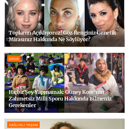
Toplanın Açıklıyoruz! Göz Renginiz Genetik
Mirasınız Hakkında Ne Söylüyor?
SPOR
Hiçbir Şey Yapmamak: Güney Kore’nin
Zahmetsiz Milli Sporu Hakkında Bilmeniz
Gerekenler
SAĞLIKLI YAŞAM