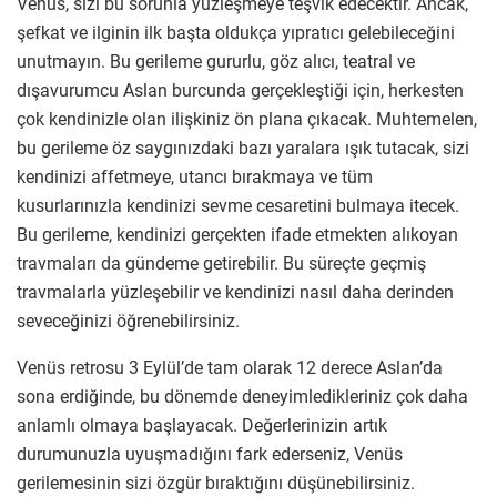
Venüs, sizi bu sorunla yüzleşmeye teşvik edecektir. Ancak,
şefkat ve ilginin ilk başta oldukça yıpratıcı gelebileceğini
unutmayın. Bu gerileme gururlu, göz alıcı, teatral ve
dışavurumcu Aslan burcunda gerçekleştiği için, herkesten
çok kendinizle olan ilişkiniz ön plana çıkacak. Muhtemelen,
bu gerileme öz saygınızdaki bazı yaralara ışık tutacak, sizi
kendinizi affetmeye, utancı bırakmaya ve tüm
kusurlarınızla kendinizi sevme cesaretini bulmaya itecek.
Bu gerileme, kendinizi gerçekten ifade etmekten alıkoyan
travmaları da gündeme getirebilir. Bu süreçte geçmiş
travmalarla yüzleşebilir ve kendinizi nasıl daha derinden
seveceğinizi öğrenebilirsiniz.
Venüs retrosu 3 Eylül’de tam olarak 12 derece Aslan’da
sona erdiğinde, bu dönemde deneyimledikleriniz çok daha
anlamlı olmaya başlayacak. Değerlerinizin artık
durumunuzla uyuşmadığını fark ederseniz, Venüs
gerilemesinin sizi özgür bıraktığını düşünebilirsiniz.