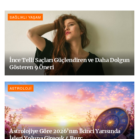
SAĞLIKLI YAŞAM
İnce Telli Saçları Güçlendiren ve Daha Dolgun
Gösteren 9 Öneri
ASTROLOJI
Astrolojiye Göre 2026’nın İkinci Yarısında
İşleri Yoluna Girecek 4 Burç