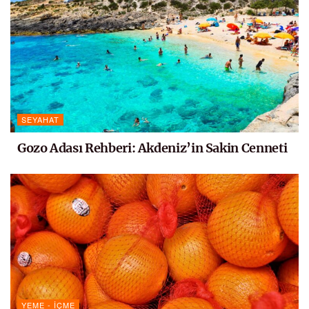
SEYAHAT
Gozo Adası Rehberi: Akdeniz’in Sakin Cenneti
YEME - İÇME