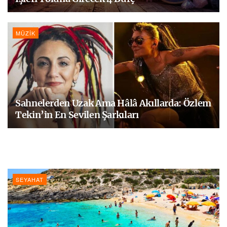
MÜZIK
Sahnelerden Uzak Ama Hâlâ Akıllarda: Özlem
Tekin’in En Sevilen Şarkıları
SEYAHAT