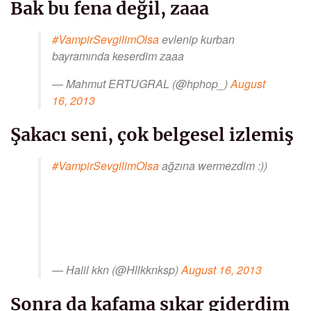
Bak bu fena değil, zaaa
#VampirSevgilimOlsa
evlenip kurban
bayramında keserdim zaaa
— Mahmut ERTUGRAL (@hphop_)
August
16, 2013
Şakacı seni, çok belgesel izlemiş
#VampirSevgilimOlsa
ağzına wermezdim :))
— Halil kkn (@Hllkknksp)
August 16, 2013
Sonra da kafama sıkar giderdim