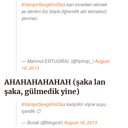
#VampirSevgilimOlsa
kan emerken ekmek
ye derdim biz böyle öğrendik abi ekmeksiz
yenmez.
— Mahmut ERTUGRAL (@hphop_)
August
16, 2013
AHAHAHAHAHAH (şaka lan
şaka, gülmedik yine)
#VampirSevgilimOlsa
karşılıklı vişne suyu
içerdik 🙂
— Burak (@btogrull)
August 16, 2013