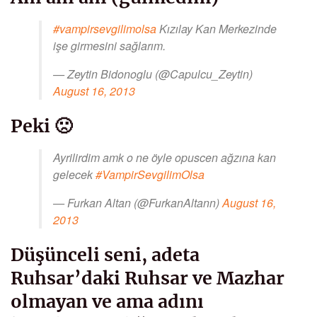
#vampirsevgilimolsa
Kızılay Kan Merkezinde
işe girmesini sağlarım.
— Zeytin Bidonoglu (@Capulcu_Zeytin)
August 16, 2013
Peki 🙁
Ayrilirdim amk o ne öyle opuscen ağzına kan
gelecek
#VampirSevgilimOlsa
— Furkan Altan (@FurkanAltann)
August 16,
2013
Düşünceli seni, adeta
Ruhsar’daki Ruhsar ve Mazhar
olmayan ve ama adını