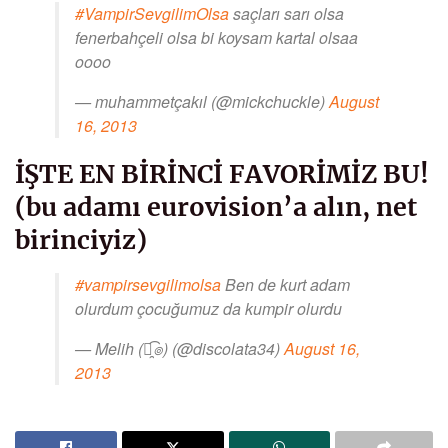
#VampirSevgilimOlsa
saçları sarı olsa
fenerbahçeli olsa bi koysam kartal olsaa
oooo
— muhammetçakıl (@mickchuckle)
August
16, 2013
İŞTE EN BİRİNCİ FAVORİMİZ BU!
(bu adamı eurovision’a alın, net
birinciyiz)
#vampirsevgilimolsa
Ben de kurt adam
olurdum çocuğumuz da kumpir olurdu
— Melih (๏̯͡๏) (@discolata34)
August 16,
2013