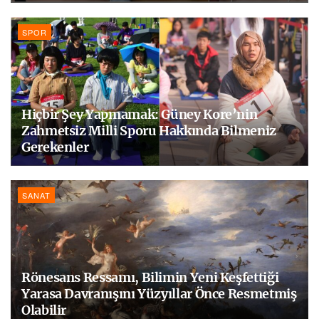
SPOR
Hiçbir Şey Yapmamak: Güney Kore’nin
Zahmetsiz Milli Sporu Hakkında Bilmeniz
Gerekenler
SANAT
Rönesans Ressamı, Bilimin Yeni Keşfettiği
Yarasa Davranışını Yüzyıllar Önce Resmetmiş
Olabilir