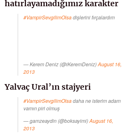
hatırlayamadığımız karakter
#VampirSevgilimOlsa
dişlerini fırçalardım
— Kerem Deniz (@iKeremDeniz)
August 16,
2013
Yalvaç Ural’ın stajyeri
#VampirSevgilimOlsa
daha ne isterim adam
vamın piri olmuş
— gamzeaydin (@boksayimi)
August 16,
2013