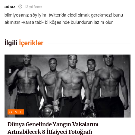
adsız
13 yıl önce
bilmiyosanız söyliyim: twitter’da ciddi olmak gerekmez! bunu
aklınızın -varsa tabi- bi köşesinde bulundurun lazım olur
İlgili
İçerikler
GENEL
Dünya Genelinde Yangın Vakalarını
Artırabilecek 8 İtfaiyeci Fotoğrafı