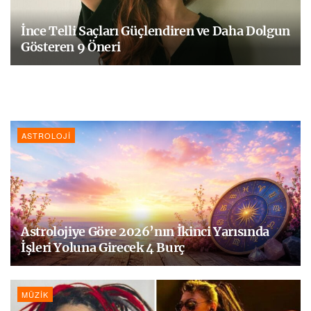
İnce Telli Saçları Güçlendiren ve Daha Dolgun
Gösteren 9 Öneri
ASTROLOJI
Astrolojiye Göre 2026’nın İkinci Yarısında
İşleri Yoluna Girecek 4 Burç
MÜZIK