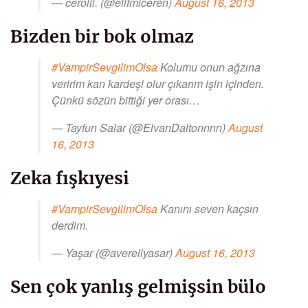
— cerolli. (@elifmiceren)
August 16, 2013
Bizden bir bok olmaz
#VampirSevgilimOlsa
Kolumu onun ağzına
veririm kan kardeşi olur çıkarım işin içinden.
Çünkü sözün bittiği yer orası…
— Tayfun Salar (@ElvanDaltonnnn)
August
16, 2013
Zeka fışkıyesi
#VampirSevgilimOlsa
Kanını seven kaçsın
derdim.
— Yaşar (@averellyasar)
August 16, 2013
Sen çok yanlış gelmişsin bülo