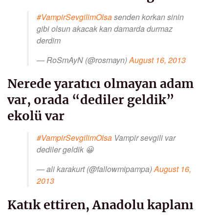
#VampirSevgilimOlsa
senden korkan sinin
gibi olsun akacak kan damarda durmaz
derdim
— RoSmAyN (@rosmayn)
August 16, 2013
Nerede yaratıcı olmayan adam
var, orada “dediler geldik”
ekolü var
#VampirSevgilimOlsa
Vampir sevgili var
dediler geldik 😀
— ali karakurt (@fallowmipampa)
August 16,
2013
Katık ettiren, Anadolu kaplanı