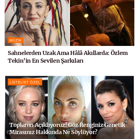
MÜZIK
Sahnelerden Uzak Ama Hâlâ Akıllarda: Özlem
Tekin’in En Sevilen Şarkıları
LISTELIST ÖZEL
Toplanın Açıklıyoruz! Göz Renginiz Genetik
Mirasınız Hakkında Ne Söylüyor?