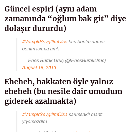
Güncel espiri (aynı adam
zamanında “oğlum bak git” diye
dolaşır dururdu)
#VampirSevgilimOlsa
kan benim damar
benim ısırma amk
— Enes Burak Uruç (@EnesBurakUruc)
August 16, 2013
Eheheh, hakkaten öyle yalnız
eheheh (bu nesile dair umudum
giderek azalmakta)
#VampirSevgilimOlsa
sarımsaklı mantı
yiyemezdim