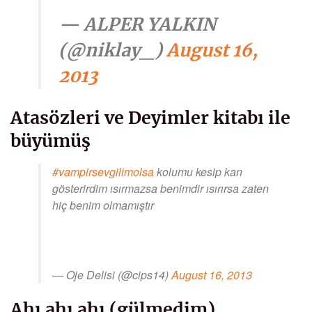
— ALPER YALKIN
(@niklay_)
August 16,
2013
Atasözleri ve Deyimler kitabı ile
büyümüş
#vampirsevgilimolsa
kolumu kesip kan
gösterirdim ısırmazsa benimdir ısırırsa zaten
hiç benim olmamıştır
— Oje Delisi (@cips14)
August 16, 2013
Ahı ahı ahı (gülmedim)