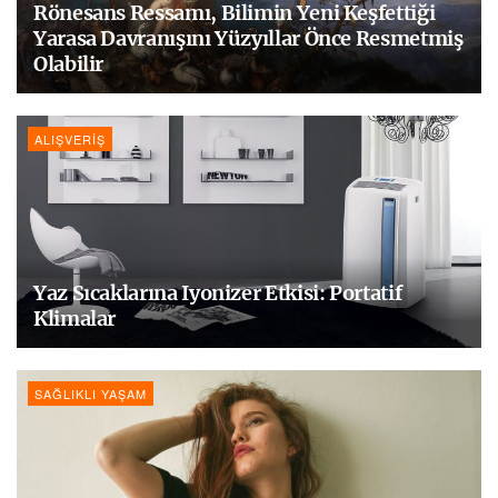
Rönesans Ressamı, Bilimin Yeni Keşfettiği
Yarasa Davranışını Yüzyıllar Önce Resmetmiş
Olabilir
ALIŞVERIŞ
Yaz Sıcaklarına Iyonizer Etkisi: Portatif
Klimalar
SAĞLIKLI YAŞAM