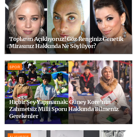
Toplanın Açıklıyoruz! Göz Renginiz Genetik
Mirasınız Hakkında Ne Söylüyor?
SPOR
Hiçbir Şey Yapmamak: Güney Kore’nin
Zahmetsiz Milli Sporu Hakkında Bilmeniz
Gerekenler
ALIŞVERIŞ