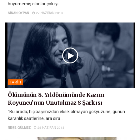
büyümemiş olanlar çok iyi...
SINAN OYPAN
27 HAZIRAN 2013
TARIH
Ölümünün 8. Yıldönümünde Kazım
Koyuncu’nun Unutulmaz 8 Şarkısı
"Bu arada; hiç başımızdan eksik olmayan gökyüzüne, günün
karanlık saatlerine, ara sıra...
NEŞE GÜLMEZ
25 HAZIRAN 2013