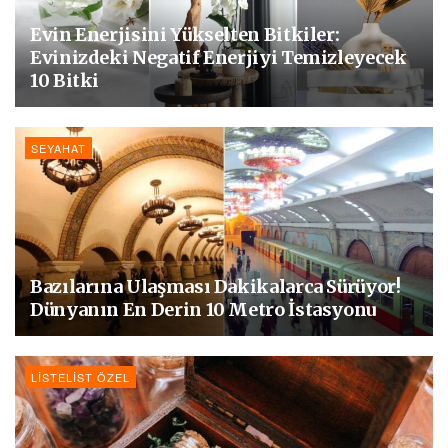
Evin Enerjisini Yükselten Bitkiler:
Evinizdeki Negatif Enerjiyi Temizleyecek
10 Bitki
SEYAHAT
Bazılarına Ulaşması Dakikalarca Sürüyor!
Dünyanın En Derin 10 Metro İstasyonu
LISTELIST ÖZEL