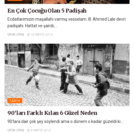
En Çok Çocuğu Olan 5 Padişah
Ecdatlarımızın maşallahı varmış vesselam. III. Ahmed Lale devri
padişahı. Hattat ve şairdi;...
UFUK UTAŞ
18 MAYIS 2013
TARIH
90’ları Farklı Kılan 6 Güzel Neden
90'lara dair çok şey söylendi ama o dönem o kadar güzeldi ki...
UFUK UTAŞ
9 MAYIS 2013