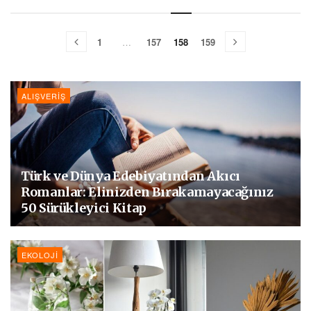
1
…
157
158
159
ALIŞVERIŞ
Türk ve Dünya Edebiyatından Akıcı
Romanlar: Elinizden Bırakamayacağınız
50 Sürükleyici Kitap
EKOLOJI