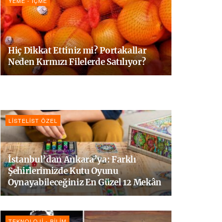
YEME - İÇME
Hiç Dikkat Ettiniz mi? Portakallar
Neden Kırmızı Filelerde Satılıyor?
LISTELIST ÖZEL
İstanbul’dan Ankara’ya: Farklı
Şehirlerimizde Kutu Oyunu
Oynayabileceğiniz En Güzel 12 Mekân
TEKNOLOJI - BILIM