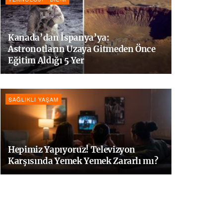
Kanada’dan İspanya’ya:
Astronotların Uzaya Gitmeden Önce
Eğitim Aldığı 5 Yer
SAĞLIKLI YAŞAM
Hepimiz Yapıyoruz! Televizyon
Karşısında Yemek Yemek Zararlı mı?