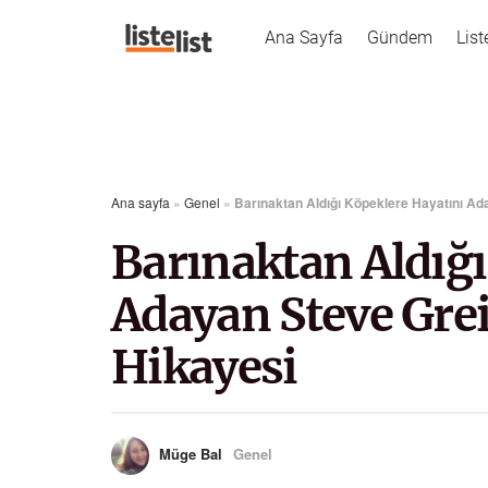
Ana Sayfa
Gündem
List
Ana sayfa
»
Genel
»
Barınaktan Aldığı Köpeklere Hayatını Ad
Barınaktan Aldığı
Adayan Steve Grei
Hikayesi
Müge Bal
Genel