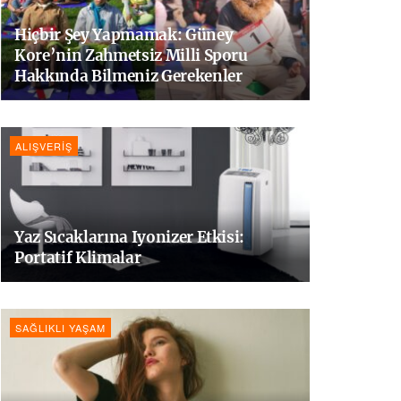
Hiçbir Şey Yapmamak: Güney
Kore’nin Zahmetsiz Milli Sporu
Hakkında Bilmeniz Gerekenler
ALIŞVERIŞ
Yaz Sıcaklarına Iyonizer Etkisi:
Portatif Klimalar
SAĞLIKLI YAŞAM