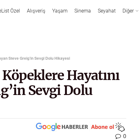
eList Özel
Alışveriş
Yaşam
Sinema
Seyahat
Diğer
ayan Steve Greig’in Sevgi Dolu Hikayesi
 Köpeklere Hayatını
g’in Sevgi Dolu
0