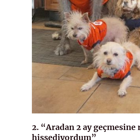
2. “Aradan 2 ay geçmesine
hissediyordum”