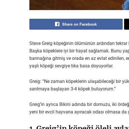
Share on Facebook
Steve Greig köpeğinin ölümünün ardından tekrar k
Başka köpeklere iyi bir hayat sağlamak. Bunu ya
barınağına gitmiş ve orada en az evlat edinilen, e
yaşlı köpeği sevgiye tıka basa doyuyorlar.
Greig: “Ne zaman köpeklerin ulaşabileceği bir 
sarılmaya başlayan 3-4 köpek buluyorum.”
Greig’in ayrıca Bikini adında bir domuzu, iki ördeği
yeni bir evcil hayvana ayıracak odası olmasa da g
1. Greig’in köpeği öleli ay