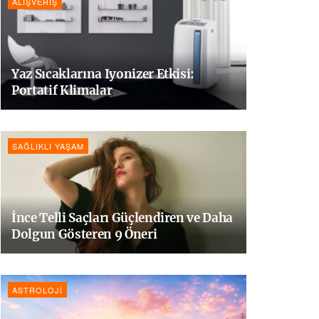
ALIŞVERIŞ
Yaz Sıcaklarına Iyonizer Etkisi:
Portatif Klimalar
SAĞLIKLI YAŞAM
İnce Telli Saçları Güçlendiren ve Daha
Dolgun Gösteren 9 Öneri
ASTROLOJI