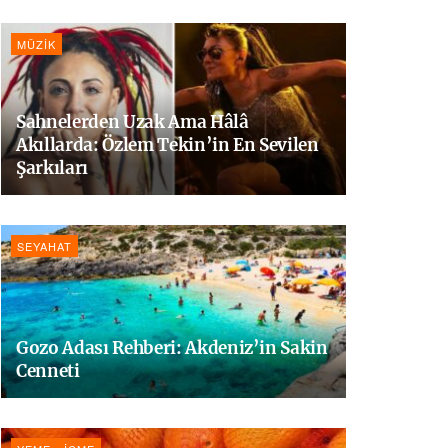
MÜZIK
Sahnelerden Uzak Ama Hâlâ
Akıllarda: Özlem Tekin’in En Sevilen
Şarkıları
SEYAHAT
Gozo Adası Rehberi: Akdeniz’in Sakin
Cenneti