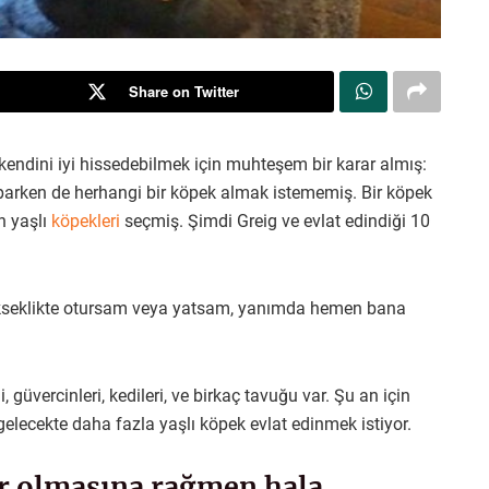
Share on Twitter
endini iyi hissedebilmek için muhteşem bir karar almış:
parken de herhangi bir köpek almak istememiş. Bir köpek
n yaşlı
köpekleri
seçmiş. Şimdi Greig ve evlat edindiği 10
yükseklikte otursam veya yatsam, yanımda hemen bana
, güvercinleri, kedileri, ve birkaç tavuğu var. Şu an için
elecekte daha fazla yaşlı köpek evlat edinmek istiyor.
lar olmasına rağmen hala