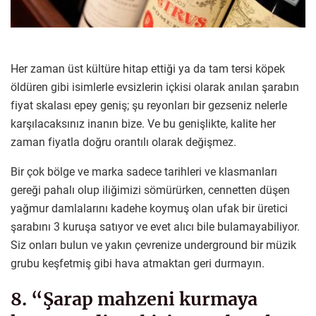
Her zaman üst kültüre hitap ettiği ya da tam tersi köpek
öldüren gibi isimlerle evsizlerin içkisi olarak anılan şarabın
fiyat skalası epey geniş; şu reyonları bir gezseniz nelerle
karşılacaksınız inanın bize. Ve bu genişlikte, kalite her
zaman fiyatla doğru orantılı olarak değişmez.
Bir çok bölge ve marka sadece tarihleri ve klasmanları
gereği pahalı olup iliğimizi sömürürken, cennetten düşen
yağmur damlalarını kadehe koymuş olan ufak bir üretici
şarabını 3 kuruşa satıyor ve evet alıcı bile bulamayabiliyor.
Siz onları bulun ve yakın çevrenize underground bir müzik
grubu keşfetmiş gibi hava atmaktan geri durmayın.
8. “Şarap mahzeni kurmaya