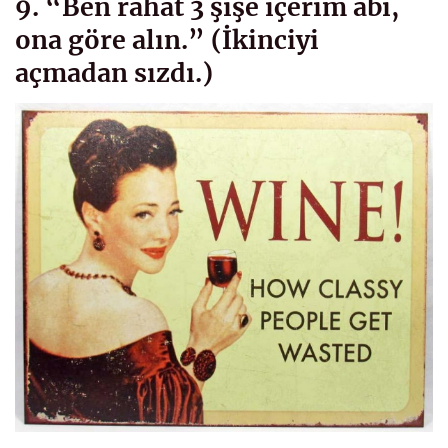
9. “Ben rahat 3 şişe içerim abi,
ona göre alın.” (İkinciyi
açmadan sızdı.)