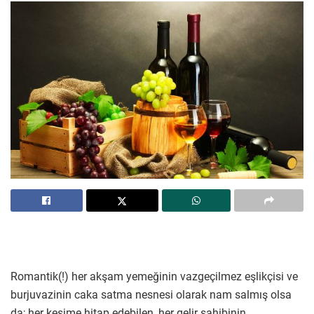
Romantik(!) her akşam yemeğinin vazgeçilmez eşlikçisi ve
burjuvazinin caka satma nesnesi olarak nam salmış olsa
da; her kesime hitap edebilen, her gelir sahibinin