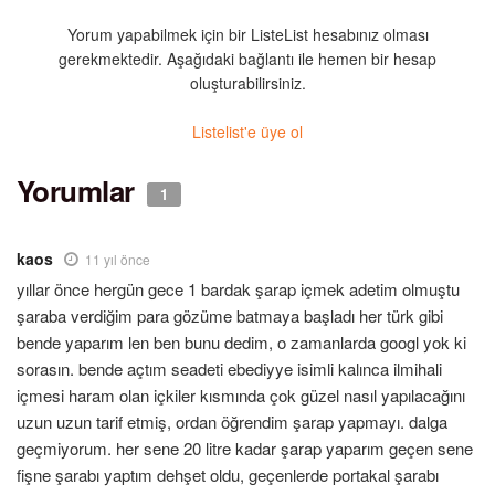
Yorum yapabilmek için bir ListeList hesabınız olması
gerekmektedir. Aşağıdaki bağlantı ile hemen bir hesap
oluşturabilirsiniz.
Listelist'e üye ol
Yorumlar
1
kaos
11 yıl önce
yıllar önce hergün gece 1 bardak şarap içmek adetim olmuştu
şaraba verdiğim para gözüme batmaya başladı her türk gibi
bende yaparım len ben bunu dedim, o zamanlarda googl yok ki
sorasın. bende açtım seadeti ebediyye isimli kalınca ilmihali
içmesi haram olan içkiler kısmında çok güzel nasıl yapılacağını
uzun uzun tarif etmiş, ordan öğrendim şarap yapmayı. dalga
geçmiyorum. her sene 20 litre kadar şarap yaparım geçen sene
fişne şarabı yaptım dehşet oldu, geçenlerde portakal şarabı