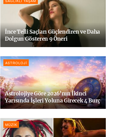
SAĞLIKLI YAŞAM
İnce Telli Saçları Güçlendiren ve Daha
Dolgun Gösteren 9 Öneri
ASTROLOJI
Astrolojiye Göre 2026’nın İkinci
Yarısında İşleri Yoluna Girecek 4 Burç
MÜZIK