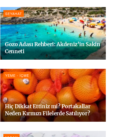
SEYAHAT
Gozo Adası Rehberi: Akdeniz’in Sakin
Cenneti
YEME - İÇME
Hiç Dikkat Ettiniz mi? Portakallar
Neden Kırmızı Filelerde Satılıyor?