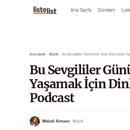
Ana Sayfa
Gündem
List
Ana sayfa
»
Müzik
»
Bu Sevgililer Günü’nde Aşkı Dolu Dolu Ya
Bu Sevgililer Gün
Yaşamak İçin Dinl
Podcast
Melodi Simson
Müzik