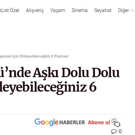
eList Özel
Alışveriş
Yaşam
Sinema
Seyahat
Diğer
şamak İçin Dinleyebileceğiniz 6 Podcast
ü’nde Aşkı Dolu Dolu
eyebileceğiniz 6
0