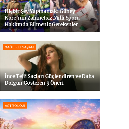
Hiçbir Şey Yapmamak: Güney
Kore’nin Zahmetsiz Milli Sporu
Hakkında Bilmeniz Gerekenler
SAĞLIKLI YAŞAM
İnce Telli Saçları Güçlendiren ve Daha
Dolgun Gösteren 9 Öneri
ASTROLOJI