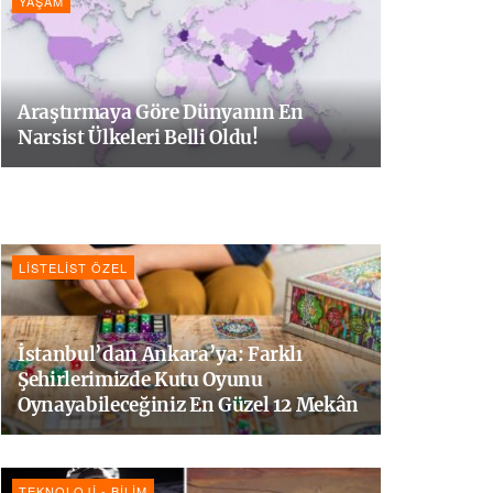
YAŞAM
Araştırmaya Göre Dünyanın En
Narsist Ülkeleri Belli Oldu!
LISTELIST ÖZEL
İstanbul’dan Ankara’ya: Farklı
Şehirlerimizde Kutu Oyunu
Oynayabileceğiniz En Güzel 12 Mekân
TEKNOLOJI - BILIM