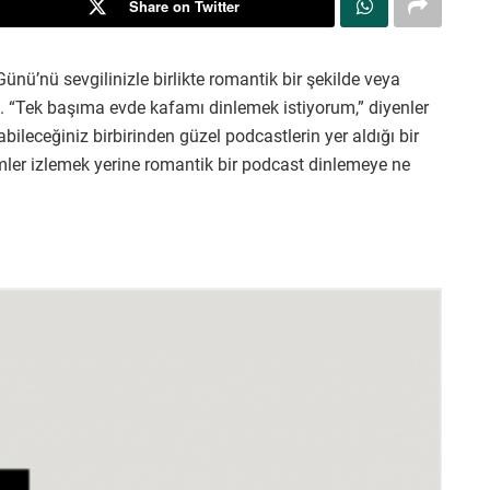
Share on Twitter
 Günü’nü sevgilinizle birlikte romantik bir şekilde veya
iz. “Tek başıma evde kafamı dinlemek istiyorum,” diyenler
ileceğiniz birbirinden güzel podcastlerin yer aldığı bir
ilmler izlemek yerine romantik bir podcast dinlemeye ne