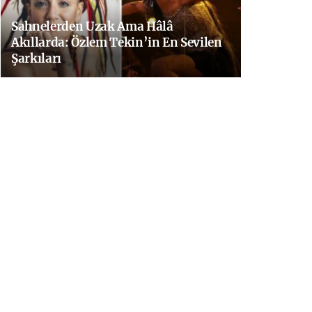
Sahnelerden Uzak Ama Hâlâ
Akıllarda: Özlem Tekin’in En Sevilen
Şarkıları