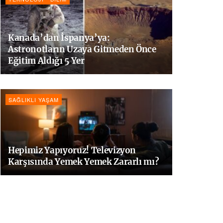
Kanada’dan İspanya’ya:
Astronotların Uzaya Gitmeden Önce
Eğitim Aldığı 5 Yer
SAĞLIKLI YAŞAM
Hepimiz Yapıyoruz! Televizyon
Karşısında Yemek Yemek Zararlı mı?