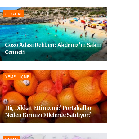
SEYAHAT
Gozo Adası Rehberi: Akdeniz’in Sakin
Cenneti
YEME - İÇME
Hiç Dikkat Ettiniz mi? Portakallar
Neden Kırmızı Filelerde Satılıyor?