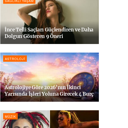
SAĞLIKLI YAŞAM
İnce Telli Saçları Güçlendiren ve Daha
Dolgun Gösteren 9 Öneri
ASTROLOJI
Astrolojiye Göre 2026’nın İkinci
Yarısında İşleri Yoluna Girecek 4 Burç
MÜZIK