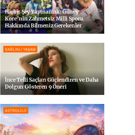
Hiçbir Şey Yapmamak: Güney
Kore’nin Zahmetsiz Milli Sporu
Hakkında Bilmeniz Gerekenler
SAĞLIKLI YAŞAM
İnce Telli Saçları Güçlendiren ve Daha
Dolgun Gösteren 9 Öneri
ASTROLOJI