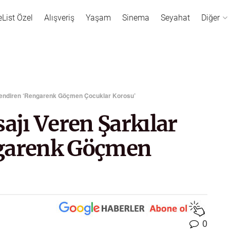
eList Özel
Alışveriş
Yaşam
Sinema
Seyahat
Diğer
slendiren ‘Rengarenk Göçmen Çocuklar Korosu’
ajı Veren Şarkılar
ngarenk Göçmen
0