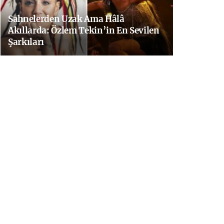
Sahnelerden Uzak Ama Hâlâ
Akıllarda: Özlem Tekin’in En Sevilen
Şarkıları