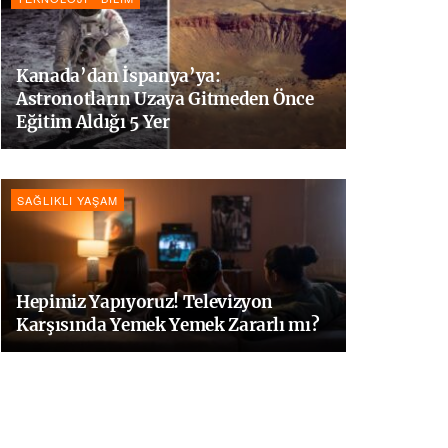
Kanada’dan İspanya’ya:
Astronotların Uzaya Gitmeden Önce
Eğitim Aldığı 5 Yer
SAĞLIKLI YAŞAM
Hepimiz Yapıyoruz! Televizyon
Karşısında Yemek Yemek Zararlı mı?