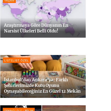
YAŞAM
Araştırmaya Göre Dünyanın En
Narsist Ülkeleri Belli Oldu!
LISTELIST ÖZEL
İstanbul’dan Ankara’ya: Farklı
Şehirlerimizde Kutu Oyunu
Oynayabileceğiniz En Güzel 12 Mekân
TEKNOLOJI - BILIM