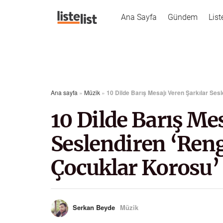
Ana Sayfa
Gündem
List
Ana sayfa
»
Müzik
»
10 Dilde Barış Mesajı Veren Şarkılar Se
10 Dilde Barış Mes
Seslendiren ‘Re
Çocuklar Korosu’
Serkan Beyde
Müzik