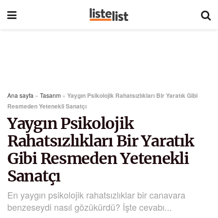
Ana sayfa
»
Tasarım
»
Yaygın Psikolojik Rahatsızlıkları Bir Yaratık Gibi
Resmeden Yetenekli Sanatçı
Yaygın Psikolojik
Rahatsızlıkları Bir Yaratık
Gibi Resmeden Yetenekli
Sanatçı
En yaygın psikolojik rahatsızlıklar bir canavara
benzeseydi nasıl gözükürdü? İşte cevabı...