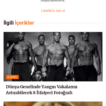
Listelist'e üye ol
İlgili
İçerikler
GENEL
Dünya Genelinde Yangın Vakalarını
Artırabilecek 8 İtfaiyeci Fotoğrafı