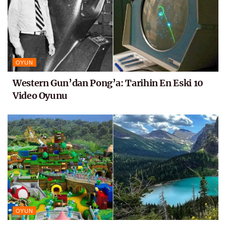
OYUN
Western Gun’dan Pong’a: Tarihin En Eski 10
Video Oyunu
OYUN