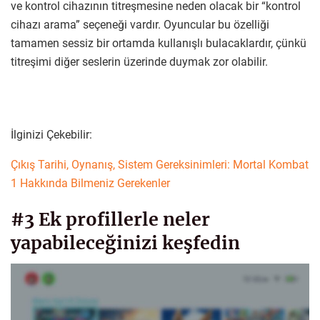
ve kontrol cihazının titreşmesine neden olacak bir “kontrol
cihazı arama” seçeneği vardır. Oyuncular bu özelliği
tamamen sessiz bir ortamda kullanışlı bulacaklardır, çünkü
titreşimi diğer seslerin üzerinde duymak zor olabilir.
İlginizi Çekebilir:
Çıkış Tarihi, Oynanış, Sistem Gereksinimleri: Mortal Kombat
1 Hakkında Bilmeniz Gerekenler
#3 Ek profillerle neler
yapabileceğinizi keşfedin