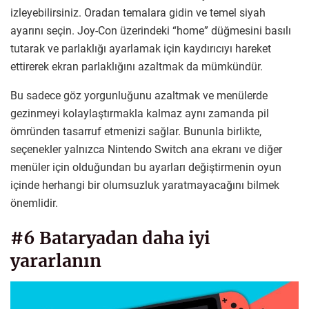
izleyebilirsiniz. Oradan temalara gidin ve temel siyah
ayarını seçin. Joy-Con üzerindeki “home” düğmesini basılı
tutarak ve parlaklığı ayarlamak için kaydırıcıyı hareket
ettirerek ekran parlaklığını azaltmak da mümkündür.
Bu sadece göz yorgunluğunu azaltmak ve menülerde
gezinmeyi kolaylaştırmakla kalmaz aynı zamanda pil
ömründen tasarruf etmenizi sağlar. Bununla birlikte,
seçenekler yalnızca Nintendo Switch ana ekranı ve diğer
menüler için olduğundan bu ayarları değiştirmenin oyun
içinde herhangi bir olumsuzluk yaratmayacağını bilmek
önemlidir.
#6 Bataryadan daha iyi
yararlanın