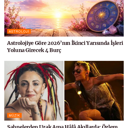
ASTROLOJI
Astrolojiye Göre 2026’nın İkinci Yarısında İşleri
Yoluna Girecek 4 Burç
MÜZIK
Sahnelerden Uzak Ama Hâlâ Akıllarda: Özlem