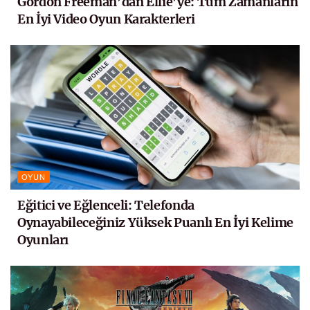
Gordon Freeman’dan Ellie’ye: Tüm Zamanların
En İyi Video Oyun Karakterleri
OYUN
Eğitici ve Eğlenceli: Telefonda
Oynayabileceğiniz Yüksek Puanlı En İyi Kelime
Oyunları