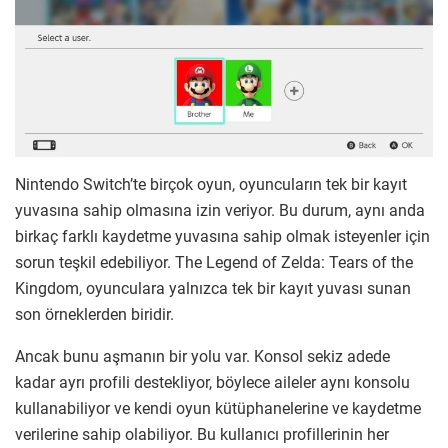
Nintendo Switch’te birçok oyun, oyuncuların tek bir kayıt
yuvasına sahip olmasına izin veriyor. Bu durum, aynı anda
birkaç farklı kaydetme yuvasına sahip olmak isteyenler için
sorun teşkil edebiliyor. The Legend of Zelda: Tears of the
Kingdom, oyunculara yalnızca tek bir kayıt yuvası sunan
son örneklerden biridir.
Ancak bunu aşmanın bir yolu var. Konsol sekiz adede
kadar ayrı profili destekliyor, böylece aileler aynı konsolu
kullanabiliyor ve kendi oyun kütüphanelerine ve kaydetme
verilerine sahip olabiliyor. Bu kullanıcı profillerinin her