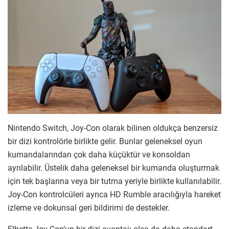
Nintendo Switch, Joy-Con olarak bilinen oldukça benzersiz
bir dizi kontrolörle birlikte gelir. Bunlar geleneksel oyun
kumandalarından çok daha küçüktür ve konsoldan
ayrılabilir. Üstelik daha geleneksel bir kumanda oluşturmak
için tek başlarına veya bir tutma yeriyle birlikte kullanılabilir.
Joy-Con kontrolcüleri ayrıca HD Rumble aracılığıyla hareket
izleme ve dokunsal geri bildirimi de destekler.