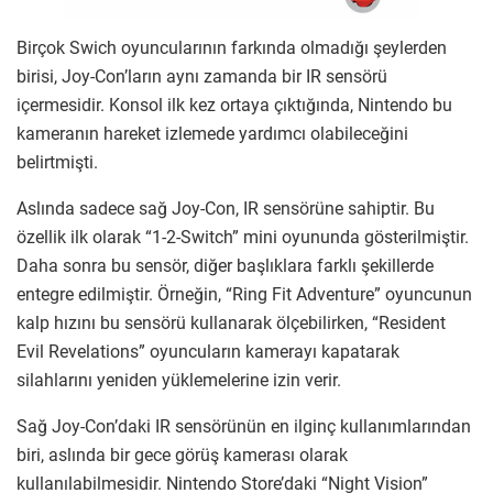
Birçok Swich oyuncularının farkında olmadığı şeylerden
birisi, Joy-Con’ların aynı zamanda bir IR sensörü
içermesidir. Konsol ilk kez ortaya çıktığında, Nintendo bu
kameranın hareket izlemede yardımcı olabileceğini
belirtmişti.
Aslında sadece sağ Joy-Con, IR sensörüne sahiptir. Bu
özellik ilk olarak “1-2-Switch” mini oyununda gösterilmiştir.
Daha sonra bu sensör, diğer başlıklara farklı şekillerde
entegre edilmiştir. Örneğin, “Ring Fit Adventure” oyuncunun
kalp hızını bu sensörü kullanarak ölçebilirken, “Resident
Evil Revelations” oyuncuların kamerayı kapatarak
silahlarını yeniden yüklemelerine izin verir.
Sağ Joy-Con’daki IR sensörünün en ilginç kullanımlarından
biri, aslında bir gece görüş kamerası olarak
kullanılabilmesidir. Nintendo Store’daki “Night Vision”