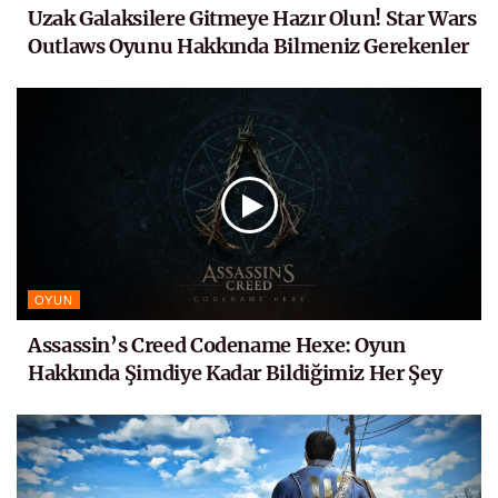
Uzak Galaksilere Gitmeye Hazır Olun! Star Wars
Outlaws Oyunu Hakkında Bilmeniz Gerekenler
OYUN
Assassin’s Creed Codename Hexe: Oyun
Hakkında Şimdiye Kadar Bildiğimiz Her Şey