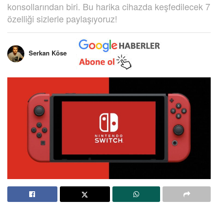
konsollarından biri. Bu harika cihazda keşfedilecek 7
özelliği sizlerle paylaşıyoruz!
Serkan Köse