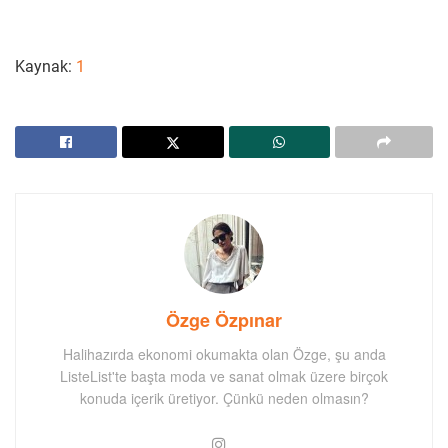
Kaynak:
1
Özge Özpınar
Halihazırda ekonomi okumakta olan Özge, şu anda
ListeList'te başta moda ve sanat olmak üzere birçok
konuda içerik üretiyor. Çünkü neden olmasın?