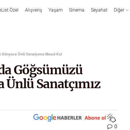
eList Özel
Alışveriş
Yaşam
Sinema
Seyahat
Diğer
 Dünyaca Ünlü Sanatçımız Mesut Kul
nda Göğsümüzü
 Ünlü Sanatçımız
0