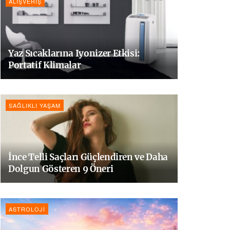
ALIŞVERIŞ
Yaz Sıcaklarına Iyonizer Etkisi:
Portatif Klimalar
SAĞLIKLI YAŞAM
İnce Telli Saçları Güçlendiren ve Daha
Dolgun Gösteren 9 Öneri
ASTROLOJI