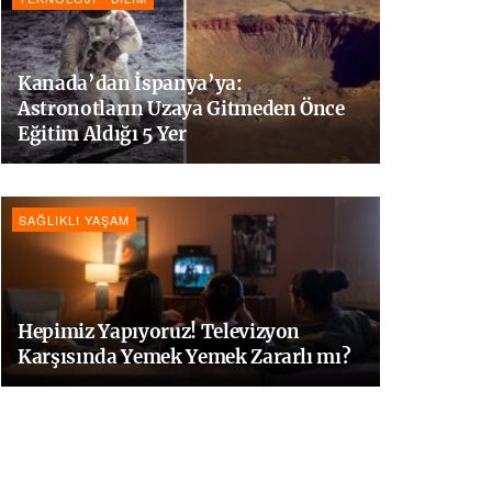
Kanada’dan İspanya’ya:
Astronotların Uzaya Gitmeden Önce
Eğitim Aldığı 5 Yer
SAĞLIKLI YAŞAM
Hepimiz Yapıyoruz! Televizyon
Karşısında Yemek Yemek Zararlı mı?