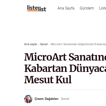
Ana Sayfa
Gündem
List
Ana sayfa
»
Genel
»
MicroArt Sanatında Göğsümüzü Kabartan
MicroArt Sanatı
Kabartan Dünyaca
Mesut Kul
Çisem Dağdelen
Genel