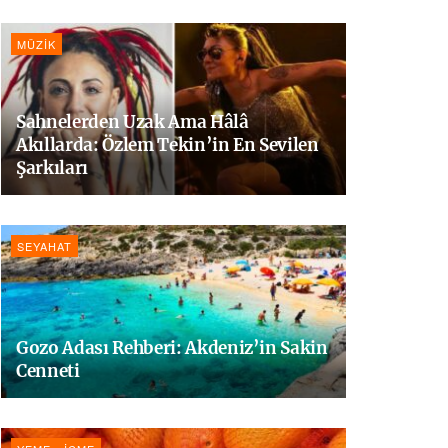
MÜZIK
Sahnelerden Uzak Ama Hâlâ
Akıllarda: Özlem Tekin’in En Sevilen
Şarkıları
SEYAHAT
Gozo Adası Rehberi: Akdeniz’in Sakin
Cenneti