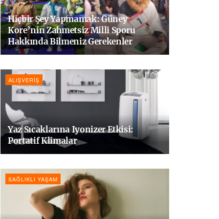
Hiçbir Şey Yapmamak: Güney
Kore’nin Zahmetsiz Milli Sporu
Hakkında Bilmeniz Gerekenler
ALIŞVERIŞ
Yaz Sıcaklarına Iyonizer Etkisi:
Portatif Klimalar
SAĞLIKLI YAŞAM