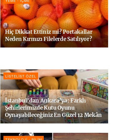
YEME - İÇME
Hiç Dikkat Ettiniz mi? Portakallar
Neden Kırmızı Filelerde Satılıyor?
LISTELIST ÖZEL
İstanbul’dan Ankara’ya: Farklı
Şehirlerimizde Kutu Oyunu
Oynayabileceğiniz En Güzel 12 Mekân
TEKNOLOJI - BILIM