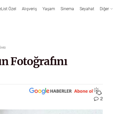
eList Özel
Alışveriş
Yaşam
Sinema
Seyahat
Diğer
Ünlü
n Fotoğrafını
2