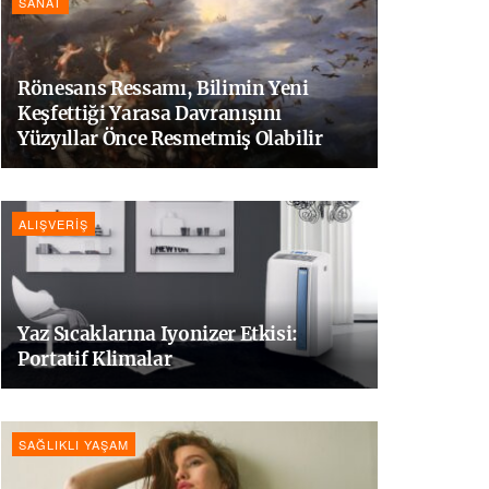
SANAT
Rönesans Ressamı, Bilimin Yeni
Keşfettiği Yarasa Davranışını
Yüzyıllar Önce Resmetmiş Olabilir
ALIŞVERIŞ
Yaz Sıcaklarına Iyonizer Etkisi:
Portatif Klimalar
SAĞLIKLI YAŞAM