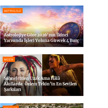
ASTROLOJI
Astrolojiye Göre 2026’nın İkinci
Yarısında İşleri Yoluna Girecek 4 Burç
MÜZIK
Sahnelerden Uzak Ama Hâlâ
Akıllarda: Özlem Tekin’in En Sevilen
Şarkıları