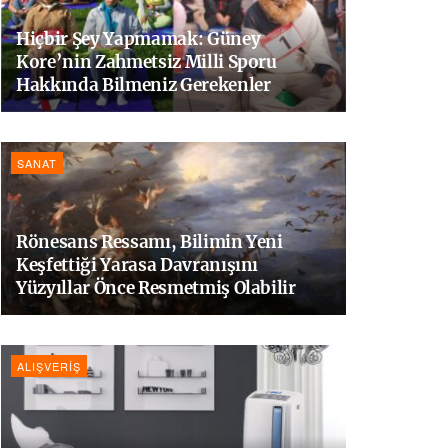
Hiçbir Şey Yapmamak: Güney
Kore’nin Zahmetsiz Milli Sporu
Hakkında Bilmeniz Gerekenler
SANAT
Rönesans Ressamı, Bilimin Yeni
Keşfettiği Yarasa Davranışını
Yüzyıllar Önce Resmetmiş Olabilir
ALIŞVERIŞ