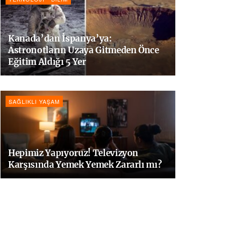
Kanada’dan İspanya’ya:
Astronotların Uzaya Gitmeden Önce
Eğitim Aldığı 5 Yer
SAĞLIKLI YAŞAM
Hepimiz Yapıyoruz! Televizyon
Karşısında Yemek Yemek Zararlı mı?