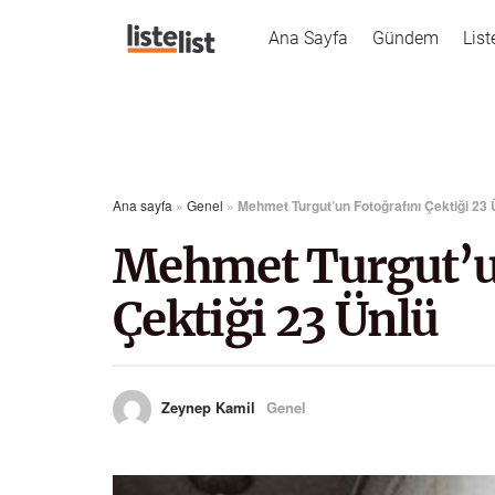
Ana Sayfa
Gündem
List
Ana sayfa
»
Genel
»
Mehmet Turgut’un Fotoğrafını Çektiği 23 
Mehmet Turgut’u
Çektiği 23 Ünlü
Zeynep Kamil
Genel