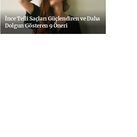
İnce Telli Saçları Güçlendiren ve Daha
Dolgun Gösteren 9 Öneri