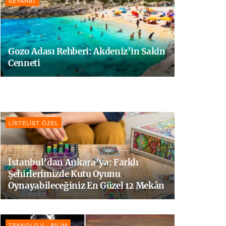
SEYAHAT
Gozo Adası Rehberi: Akdeniz’in Sakin
Cenneti
LISTELIST ÖZEL
İstanbul’dan Ankara’ya: Farklı
Şehirlerimizde Kutu Oyunu
Oynayabileceğiniz En Güzel 12 Mekân
TEKNOLOJI - BILIM