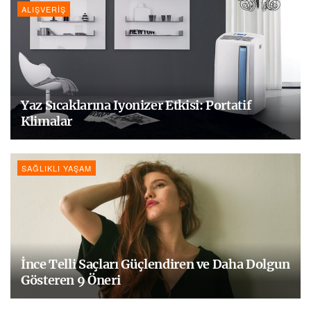
ALIŞVERIŞ
Yaz Sıcaklarına Iyonizer Etkisi: Portatif
Klimalar
SAĞLIKLI YAŞAM
İnce Telli Saçları Güçlendiren ve Daha Dolgun
Gösteren 9 Öneri