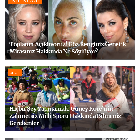
LISTELIST ÖZEL
Toplanın Açıklıyoruz! Göz Renginiz Genetik
Mirasınız Hakkında Ne Söylüyor?
SPOR
Hiçbir Şey Yapmamak: Güney Kore’nin
Zahmetsiz Milli Sporu Hakkında Bilmeniz
Gerekenler