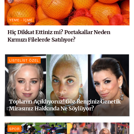
YEME - İÇME
Hiç Dikkat Ettiniz mi? Portakallar Neden
Kırmızı Filelerde Satılıyor?
LISTELIST ÖZEL
Toplanın Açıklıyoruz! Göz Renginiz Genetik
Mirasınız Hakkında Ne Söylüyor?
SPOR