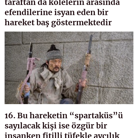
taraftan da kölelerin arasında
efendilerine isyan eden bir
hareket baş göstermektedir
16. Bu hareketin “spartaküs”ü
sayılacak kişi ise özgür bir
insanken fitilli tüfekle avcılık