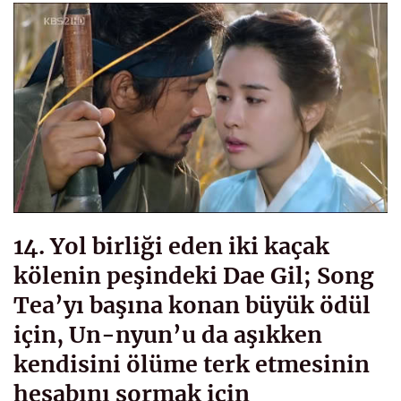
14. Yol birliği eden iki kaçak
kölenin peşindeki Dae Gil; Song
Tea’yı başına konan büyük ödül
için, Un-nyun’u da aşıkken
kendisini ölüme terk etmesinin
hesabını sormak için