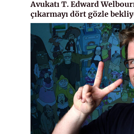
Avukatı T. Edward Welbourn
çıkarmayı dört gözle bekli