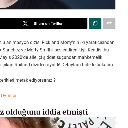
Share on Twitter
nlü animasyon dizisi Rick and Morty’nin iki yaratıcısından
ck Sanchez ve Morty Smith’i seslendiren kişi. Kendisi bu
 Mayıs 2020’de aile içi şiddet suçundan mahkemelik
kan Roiland diziden ayrıldı! Detaylara birlikte bakalım.
erikleri merak ediyorsanız ?
ü Oyuncu
uz olduğunu iddia etmişti