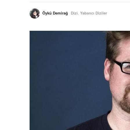
Öykü Demirağ
Dizi
,
Yabancı Diziler