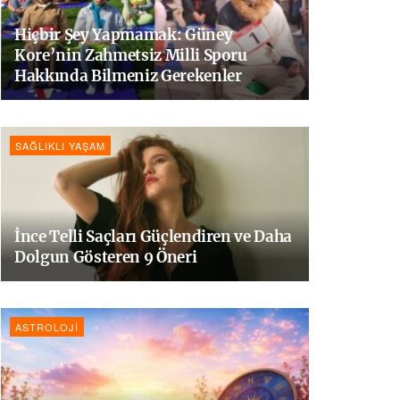
Hiçbir Şey Yapmamak: Güney
Kore’nin Zahmetsiz Milli Sporu
Hakkında Bilmeniz Gerekenler
SAĞLIKLI YAŞAM
İnce Telli Saçları Güçlendiren ve Daha
Dolgun Gösteren 9 Öneri
ASTROLOJI