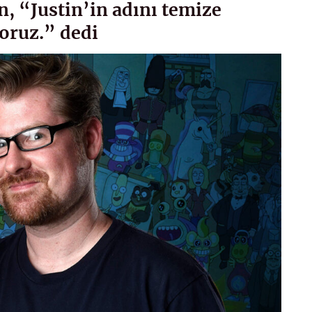
, “Justin’in adını temize
yoruz.” dedi