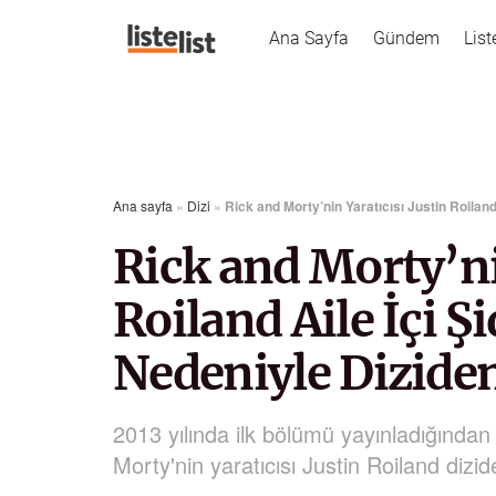
Ana Sayfa
Gündem
List
Ana sayfa
»
Dizi
»
Rick and Morty’nin Yaratıcısı Justin Roiland
Rick and Morty’ni
Roiland Aile İçi Ş
Nedeniyle Diziden
2013 yılında ilk bölümü yayınladığında
Morty'nin yaratıcısı Justin Roiland dizid