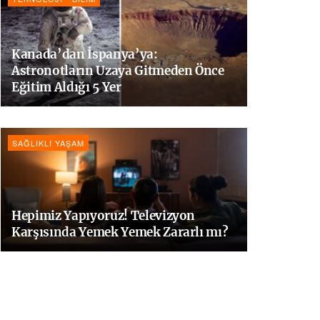
Kanada’dan İspanya’ya:
Astronotların Uzaya Gitmeden Önce
Eğitim Aldığı 5 Yer
SAĞLIKLI YAŞAM
Hepimiz Yapıyoruz! Televizyon
Karşısında Yemek Yemek Zararlı mı?