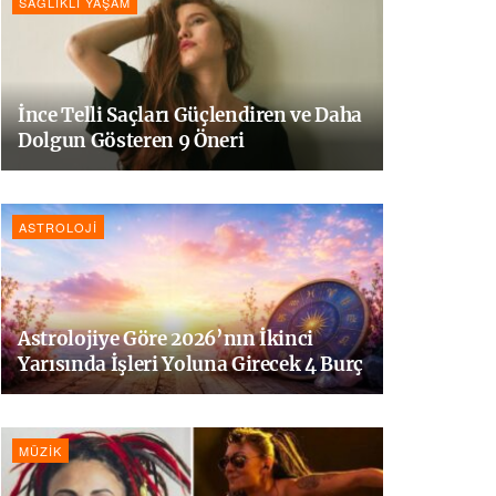
SAĞLIKLI YAŞAM
İnce Telli Saçları Güçlendiren ve Daha
Dolgun Gösteren 9 Öneri
ASTROLOJI
Astrolojiye Göre 2026’nın İkinci
Yarısında İşleri Yoluna Girecek 4 Burç
MÜZIK