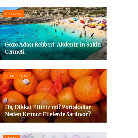
SEYAHAT
Gozo Adası Rehberi: Akdeniz’in Sakin
Cenneti
YEME - İÇME
Hiç Dikkat Ettiniz mi? Portakallar
Neden Kırmızı Filelerde Satılıyor?