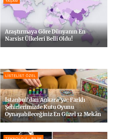
YAŞAM
Araştırmaya Göre Dünyanın En
Narsist Ülkeleri Belli Oldu!
LISTELIST ÖZEL
İstanbul’dan Ankara’ya: Farklı
Şehirlerimizde Kutu Oyunu
Oynayabileceğiniz En Güzel 12 Mekân
TEKNOLOJI - BILIM