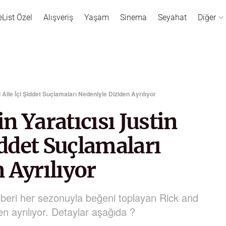
eList Özel
Alışveriş
Yaşam
Sinema
Seyahat
Diğer
 Aile İçi Şiddet Suçlamaları Nedeniyle Diziden Ayrılıyor
n Yaratıcısı Justin
iddet Suçlamaları
 Ayrılıyor
n beri her sezonuyla beğeni toplayan Rick and
en ayrılıyor. Detaylar aşağıda ?