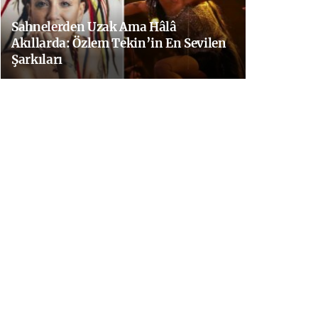
Sahnelerden Uzak Ama Hâlâ
Akıllarda: Özlem Tekin’in En Sevilen
Şarkıları