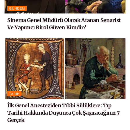
GÜNDEM
Sinema Genel Müdürü Olarak Atanan Senarist
Ve Yapımcı Birol Güven Kimdir?
TARIH
İlk Genel Anesteziden Tıbbi Sülüklere: Tıp
Tarihi Hakkında Duyunca Çok Şaşıracağınız 7
Gerçek