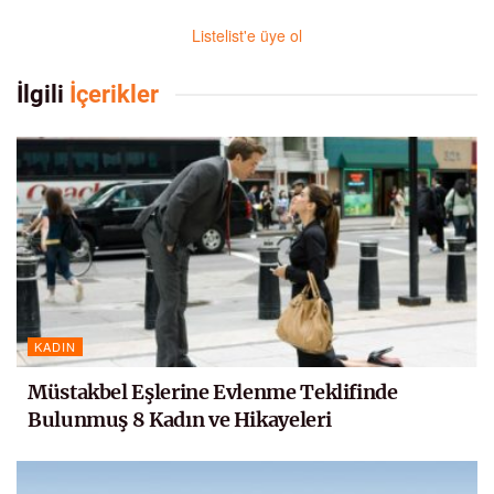
Listelist'e üye ol
İlgili
İçerikler
KADIN
Müstakbel Eşlerine Evlenme Teklifinde
Bulunmuş 8 Kadın ve Hikayeleri