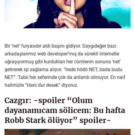
Bir ‘net’ furyasıdır aldı başını gidiyor. Saygıdeğer bazı
arkadaşlarımız web developer’mış da sürekli internetle
uğraşıyormuş gibi kurdukları her cümlenin sonuna ‘net’
getirerek işi sağlama alıyor. “hede hödö NET, bada budu
NET”. Tabii her seferinde çok da anlamlı olmuyor. En naif
halimizle “Hani dur desek” diyoruz.
Cazgır: -spoiler “Olum
dayanamıcam sölicem: Bu hafta
Robb Stark ölüyor” spoiler-