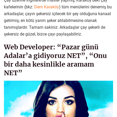
Çay üzerine İngiltere’de master yapmış, Karaköy’deki çay
kafelerinin (bkz:
Dem Karaköy
) tüm menülerini denemiş bu
arkadaşlar, çayın şekersiz içilecek bir şey olduğuna kanaat
getirmiş; en kötü yarım şeker atılabilmesine olanak
tanımışlardır. Tamam sakiniz: Arkadaşlar çay şekerli de
şekersiz de güzel, bizce çayı paylaşabiliriz.
Web Developer: “Pazar günü
Adalar’a gidiyoruz NET”, “Onu
bir daha kesinlikle aramam
NET”