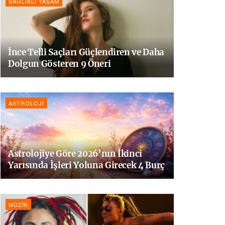
SAĞLIKLI YAŞAM
İnce Telli Saçları Güçlendiren ve Daha
Dolgun Gösteren 9 Öneri
ASTROLOJI
Astrolojiye Göre 2026’nın İkinci
Yarısında İşleri Yoluna Girecek 4 Burç
MÜZIK