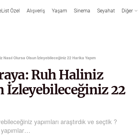
eList Özel
Alışveriş
Yaşam
Sinema
Seyahat
Diğer
 Nasıl Olursa Olsun İzleyebileceğiniz 22 Harika Yapım
aya: Ruh Haliniz
 İzleyebileceğiniz 22
ebileceğiniz yapımları araştırdık ve seçtik ?
ı yapımlar…