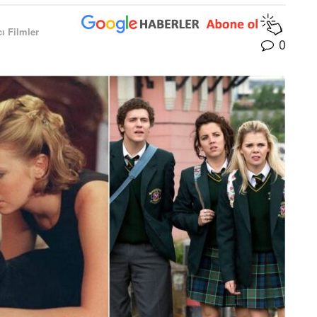
ı Filmler
0