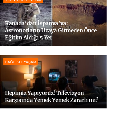
Kanada’dan İspanya’ya:
Astronotların Uzaya Gitmeden Önce
Eğitim Aldığı 5 Yer
SAĞLIKLI YAŞAM
Hepimiz Yapıyoruz! Televizyon
Karşısında Yemek Yemek Zararlı mı?