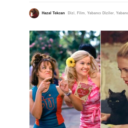
Hazal Tekcan
Dizi
,
Film
,
Yabancı Diziler
,
Yabanc