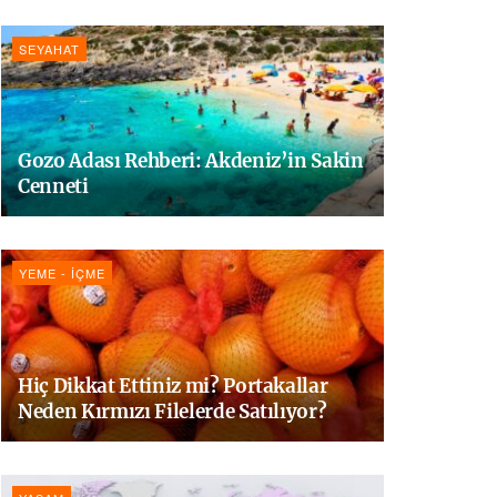
SEYAHAT
Gozo Adası Rehberi: Akdeniz’in Sakin
Cenneti
YEME - İÇME
Hiç Dikkat Ettiniz mi? Portakallar
Neden Kırmızı Filelerde Satılıyor?