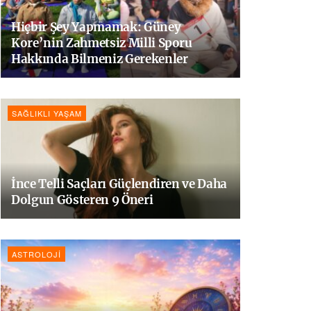
Hiçbir Şey Yapmamak: Güney
Kore’nin Zahmetsiz Milli Sporu
Hakkında Bilmeniz Gerekenler
SAĞLIKLI YAŞAM
İnce Telli Saçları Güçlendiren ve Daha
Dolgun Gösteren 9 Öneri
ASTROLOJI