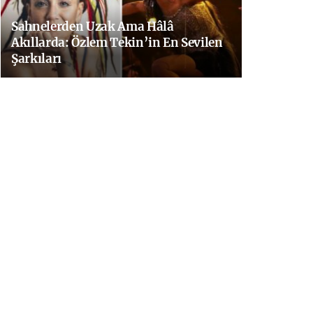
Sahnelerden Uzak Ama Hâlâ
Akıllarda: Özlem Tekin’in En Sevilen
Şarkıları