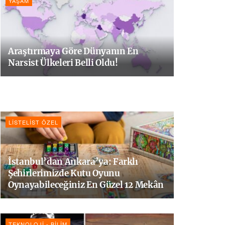
YAŞAM
Araştırmaya Göre Dünyanın En
Narsist Ülkeleri Belli Oldu!
LISTELIST ÖZEL
İstanbul’dan Ankara’ya: Farklı
Şehirlerimizde Kutu Oyunu
Oynayabileceğiniz En Güzel 12 Mekân
TEKNOLOJI - BILIM