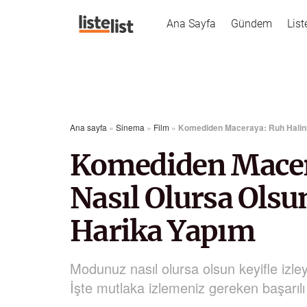
Ana Sayfa
Gündem
List
Ana sayfa
»
Sinema
»
Film
»
Komediden Maceraya: Ruh Haliniz
Komediden Macer
Nasıl Olursa Olsun
Harika Yapım
Modunuz nasıl olursa olsun keyifle izley
İşte mutlaka izlemeniz gereken başarıl