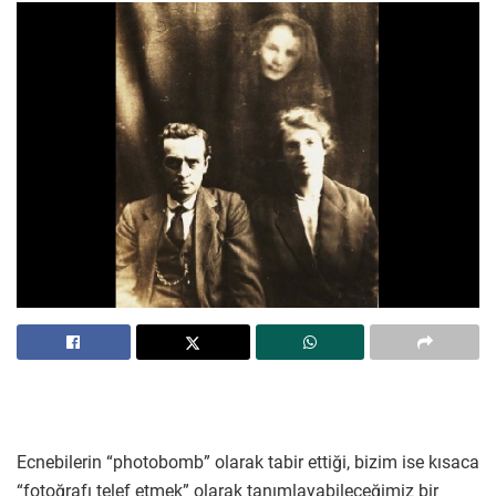
Ecnebilerin “photobomb” olarak tabir ettiği, bizim ise kısaca
“fotoğrafı telef etmek” olarak tanımlayabileceğimiz bir