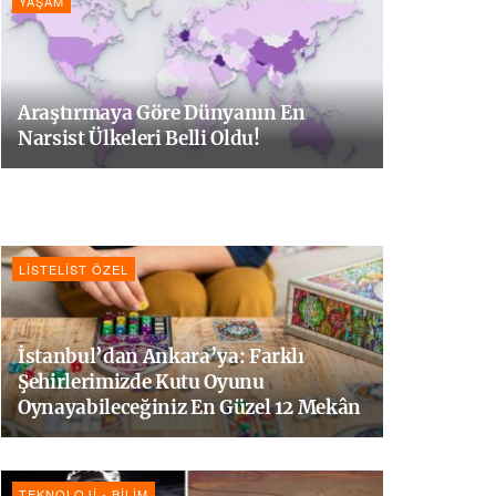
YAŞAM
Araştırmaya Göre Dünyanın En
Narsist Ülkeleri Belli Oldu!
LISTELIST ÖZEL
İstanbul’dan Ankara’ya: Farklı
Şehirlerimizde Kutu Oyunu
Oynayabileceğiniz En Güzel 12 Mekân
TEKNOLOJI - BILIM