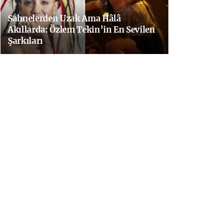
Sahnelerden Uzak Ama Hâlâ
Akıllarda: Özlem Tekin’in En Sevilen
Şarkıları