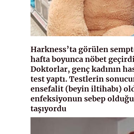
Harkness’ta görülen sempto
hafta boyunca nöbet geçirdi
Doktorlar, genç kadının has
test yaptı. Testlerin sonuc
ensefalit (beyin iltihabı) ol
enfeksiyonun sebep olduğu 
taşıyordu