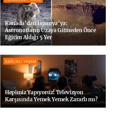
Kanada’dan İspanya’ya:
Astronotların Uzaya Gitmeden Önce
Eğitim Aldığı 5 Yer
SAĞLIKLI YAŞAM
Hepimiz Yapıyoruz! Televizyon
Karşısında Yemek Yemek Zararlı mı?