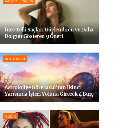
SAĞLIKLI YAŞAM
İnce Telli Saçları Güçlendiren ve Daha
Dolgun Gösteren 9 Öneri
ASTROLOJI
Astrolojiye Göre 2026’nın İkinci
Yarısında İşleri Yoluna Girecek 4 Burç
MÜZIK