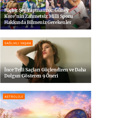
Hiçbir Şey Yapmamak: Güney
Kore’nin Zahmetsiz Milli Sporu
Hakkında Bilmeniz Gerekenler
SAĞLIKLI YAŞAM
İnce Telli Saçları Güçlendiren ve Daha
Dolgun Gösteren 9 Öneri
ASTROLOJI