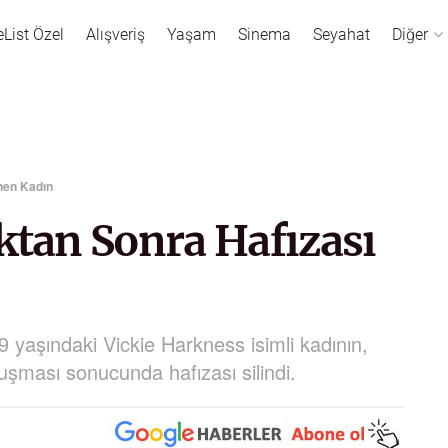
eList Özel
Alışveriş
Yaşam
Sinema
Seyahat
Diğer
nen Kadın
tan Sonra Hafızası
29 yaşındaki Vickie Harkness isimli kadının,
şması sonucunda hafızası silindi.