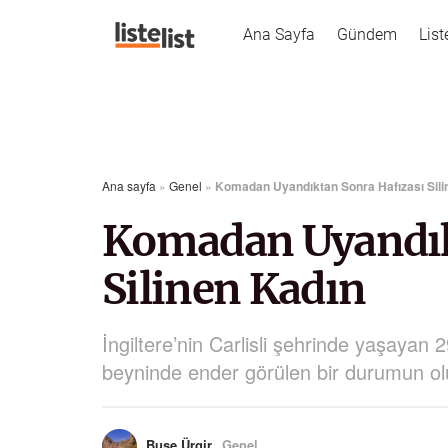
Ana Sayfa
Gündem
List
Ana sayfa
»
Genel
»
Komadan Uyandıktan Sonra Hafızası Sili
Komadan Uyandık
Silinen Kadın
İngiltere’nin Carlisli şehrinde yaşayan 
beyninde ender görülen bir durumun olu
Buse Ürgir
Genel