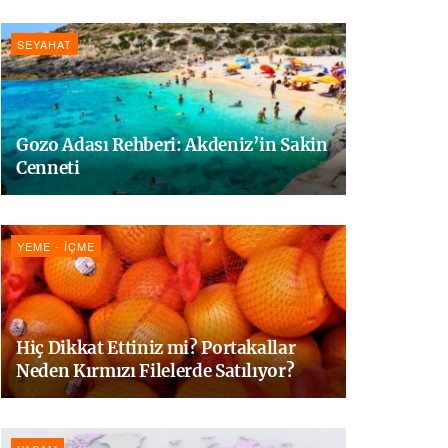
SEYAHAT
Gozo Adası Rehberi: Akdeniz’in Sakin
Cenneti
YEME - İÇME
Hiç Dikkat Ettiniz mi? Portakallar
Neden Kırmızı Filelerde Satılıyor?