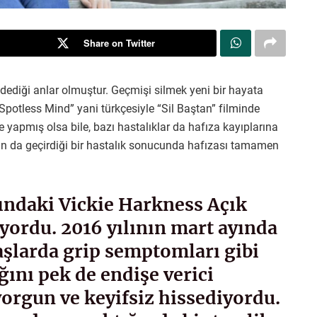
Share on Twitter
dediği anlar olmuştur. Geçmişi silmek yeni bir hayata
Spotless Mind” yani türkçesiyle “Sil Baştan” filminde
e yapmış olsa bile, bazı hastalıklar da hafıza kayıplarına
ının da geçirdiği bir hastalık sonucunda hafızası tamamen
şındaki Vickie Harkness Açık
yordu. 2016 yılının mart ayında
aşlarda grip semptomları gibi
ğını pek de endişe verici
orgun ve keyifsiz hissediyordu.