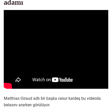
adamı
Matthias Giraud adlı bir başka cesur kardeş bu videoda
belasını ararken görülüyor.