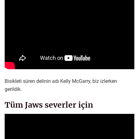
Bisikleti süren delinin adı Kelly McGarry, biz izlerken
gerildik.
Tüm Jaws severler için