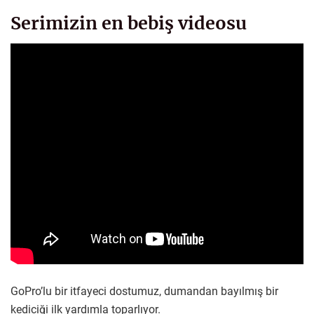
Serimizin en bebiş videosu
GoPro’lu bir itfayeci dostumuz, dumandan bayılmış bir
kediciği ilk yardımla toparlıyor.