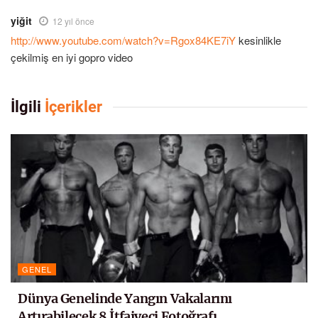
yiğit
12 yıl önce
http://www.youtube.com/watch?v=Rgox84KE7iY
kesinlikle
çekilmiş en iyi gopro video
İlgili
İçerikler
GENEL
Dünya Genelinde Yangın Vakalarını
Artırabilecek 8 İtfaiyeci Fotoğrafı