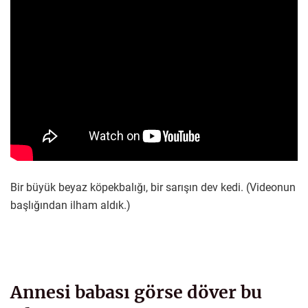
Bir büyük beyaz köpekbalığı, bir sarışın dev kedi. (Videonun
başlığından ilham aldık.)
Annesi babası görse döver bu