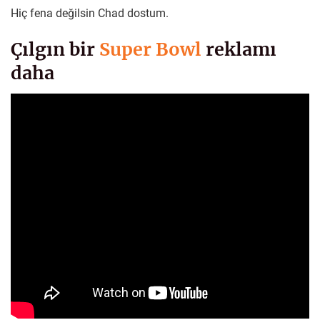
Hiç fena değilsin Chad dostum.
Çılgın bir
Super Bowl
reklamı
daha