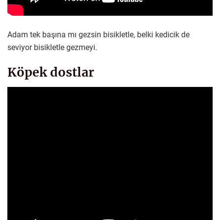
Adam tek başına mı gezsin bisikletle, belki kedicik de
seviyor bisikletle gezmeyi.
Köpek dostlar