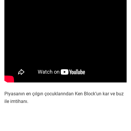
Piyasanın en çılgın çocuklarından Ken Block’un kar ve buz
ile imtihanı.