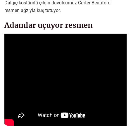
Dalgıç kostümlü çılgın davulcumuz Carter Beauford
resmen ağzıyla kuş tutuyor.
Adamlar uçuyor resmen