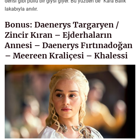
derisi gibi pullu bir giysi giyer. Bu yüzden de “Kara Balık”
lakabıyla anılır.
Bonus: Daenerys Targaryen /
Zincir Kıran – Ejderhaların
Annesi – Daenerys Fırtınadoğan
– Meereen Kraliçesi – Khalessi