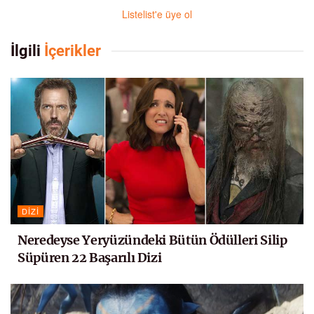
Listelist'e üye ol
İlgili
İçerikler
DIZI
Neredeyse Yeryüzündeki Bütün Ödülleri Silip
Süpüren 22 Başarılı Dizi