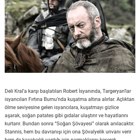
Deli Kral’a karşı başlatılan Robert İsyanında, Targeryan’lar
isyancıları Fırtına Burnu’nda kuşatma altına alırlar. Açlıktan
ölme seviyesine gelen isyancılara, kuşatmayı gizlice
aşarak, soğan patates gibi gıdalar ulaştırır ve hayatlarını
kurtarır. Bundan sonra “Soğan Şövayesi” olarak anılacaktır.
Stannis, hem bu davranışı için ona Şövalyelik unvanı verir
hem de kaçakçılık yaptığı için parmaklarını keserek