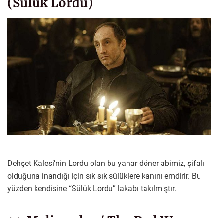
(Sülük Lordu)
Dehşet Kalesi’nin Lordu olan bu yanar döner abimiz, şifalı
olduğuna inandığı için sık sık sülüklere kanını emdirir. Bu
yüzden kendisine “Sülük Lordu” lakabı takılmıştır.