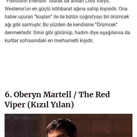
“Fısıltıların Efendisi” olarak da anılan Lord Varys,
Westeros’un en güçlü istihbarat ağına sahip kişisidir. Ona
haber uçuran “kuşları” ile ile bütün coğrafyayı bir örümcek
ağı gibi sarmıştır. Bu yüzden de kendisine “Örümcek”
denmektedir. Sinsi gibi görünüp, hadım diye aşağılansa da
kurtlar sofrasındaki en merhametli kişidir.
6. Oberyn Martell / The Red
Viper (Kızıl Yılan)